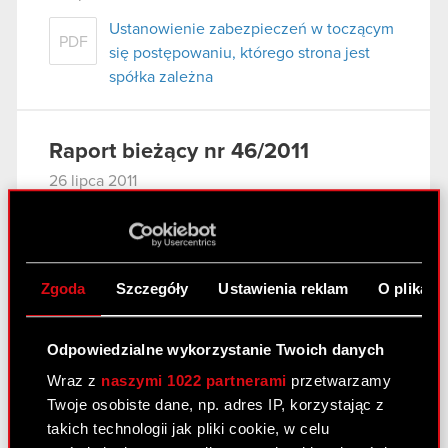
Ustanowienie zabezpieczeń w toczącym
PDF
się postępowaniu, którego strona jest
spółka zależna
Raport bieżący nr 46/2011
26 lipca 2011
Podjęcie decyzji o zamiarze połączenia
PDF
Optimus S.A. ze spółką zależną CD
Projekt Red sp. z o.o.
Zgoda
Szczegóły
Ustawienia reklam
O plikach
Pobierz załącznik
PDF
Odpowiedzialne wykorzystanie Twoich danych
Wraz z
naszymi 1022 partnerami
przetwarzamy
Raport bieżący nr 45/2011
Twoje osobiste dane, np. adres IP, korzystając z
19 lipca 2011
takich technologii jak pliki cookie, w celu