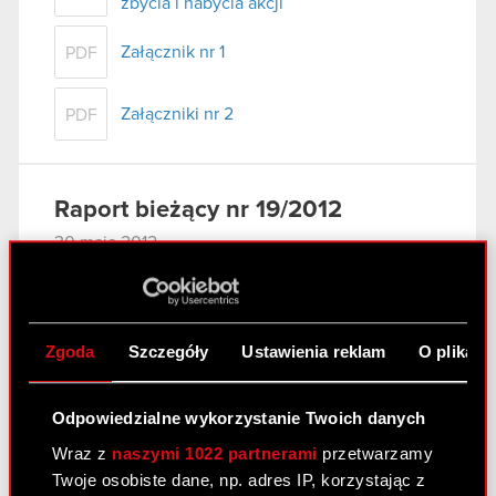
zbycia i nabycia akcji
Załącznik nr 1
PDF
Załączniki nr 2
PDF
Raport bieżący nr 19/2012
30 maja 2012
Projekty uchwał Zwyczajnego Walnego
PDF
Zgromadzenia Akcjonariuszy
Zgoda
Szczegóły
Ustawienia reklam
O plikach
Załącznik do raportu 19/2012
PDF
Odpowiedzialne wykorzystanie Twoich danych
Raport bieżący nr 18/2012
Wraz z
naszymi 1022 partnerami
przetwarzamy
Twoje osobiste dane, np. adres IP, korzystając z
30 maja 2012