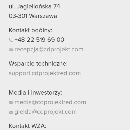
ul. Jagiellońska 74
03-301
Warszawa
Kontakt ogólny:
+48
22
519
69
00
recepcja@cdprojekt.com
Wsparcie techniczne:
support.cdprojektred.com
Media i inwestorzy:
media@cdprojektred.com
gielda@cdprojekt.com
Kontakt WZA: