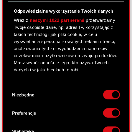
Raport bieżący nr 14/2012
Odpowiedzialne wykorzystanie Twoich danych
7 maja 2012
Wraz z
naszymi 1022 partnerami
przetwarzamy
Twoje osobiste dane, np. adres IP, korzystając z
Wpis zastawu rejestrowego na prawie
PDF
takich technologii jak pliki cookie, w celu
ochronnym do znaku towarowego
wyświetlania spersonalizowanych reklam i treści,
analizowania tychże, wychodzenia naprzeciw
oczekiwaniom użytkowników i rozwoju produktów.
Raport bieżący nr 13/2012
Masz wybór odnośnie tego, kto używa Twoich
2 maja 2012
danych i w jakich celach to robi.
Ujawnienie stanu posiadania
PDF
Jeśli wyrazisz na to zgodę, chcielibyśmy również:
Wybór
Gromadzić dane dotyczące Twojej
Niezbędne
zgody
lokalizacji geograficznej z dokładnością nawet
do kilku metrów
Raport bieżący nr 12/2012
Identyfikować Twoje urządzenie, aktywnie
Preferencje
30 kwietnia 2012
analizując charakteryzującego je zbiory
danych (fingerprinting, czyli wirtualny odcisk
Wykaz informacji przekazanych do
PDF
palca)
Statystyka
publicznej wiadomości przez CD Projekt