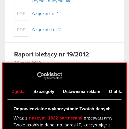
zbycia i nabycia akcji
Załącznik nr 1
PDF
Załączniki nr 2
PDF
Raport bieżący nr 19/2012
30 maja 2012
Projekty uchwał Zwyczajnego Walnego
PDF
Zgromadzenia Akcjonariuszy
Zgoda
Szczegóły
Ustawienia reklam
O plikach
Załącznik do raportu 19/2012
PDF
Odpowiedzialne wykorzystanie Twoich danych
Raport bieżący nr 18/2012
Wraz z
naszymi 1022 partnerami
przetwarzamy
Twoje osobiste dane, np. adres IP, korzystając z
30 maja 2012