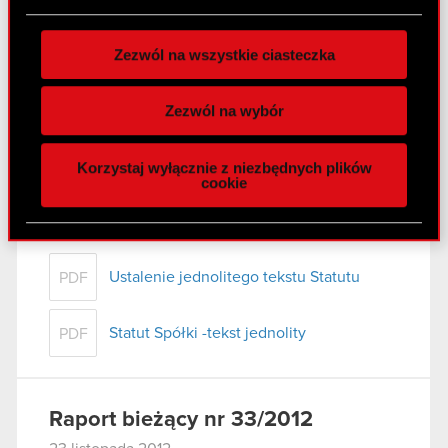
plików cookie możesz zmienić lub wycofać swoją
zgodę w dowolnej chwili.
Raport bieżący nr 35/2012
Zezwól na wszystkie ciasteczka
21 grudnia 2012
Wykorzystujemy pliki cookie do
spersonalizowania treści i reklam, aby oferować
Zezwól na wybór
Zmiana firmy Emitenta
PDF
funkcje społecznościowe i analizować ruch w
naszej witrynie. Informacje o tym, jak korzystasz
Korzystaj wyłącznie z niezbędnych plików
z naszej witryny, udostępniamy partnerom
cookie
społecznościowym, reklamowym i analitycznym.
Raport bieżący nr 34/2012
Partnerzy mogą połączyć te informacje z innymi
27 listopada 2012
danymi otrzymanymi od Ciebie lub uzyskanymi
podczas korzystania z ich usług. Kontynuując
Ustalenie jednolitego tekstu Statutu
PDF
korzystanie z naszej witryny, zgadasz się na
używanie plików cookie.
Statut Spółki -tekst jednolity
PDF
Raport bieżący nr 33/2012