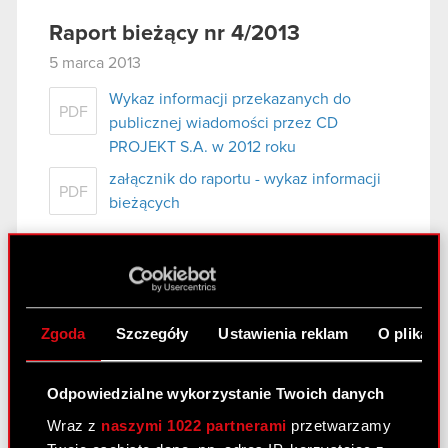
Raport bieżący nr 4/2013
5 marca 2013
Wykaz informacji przekazanych do
PDF
publicznej wiadomości przez CD
PROJEKT S.A. w 2012 roku
załącznik do raportu - wykaz informacji
PDF
bieżących
Raport bieżący nr 3/2013
5 marca 2013
Zgoda
Szczegóły
Ustawienia reklam
O plikach
Ujawnienie informacji dotyczących
PDF
prowadzonych negocjacji
Odpowiedzialne wykorzystanie Twoich danych
Wraz z
naszymi 1022 partnerami
przetwarzamy
Raport bieżący nr 2/2013