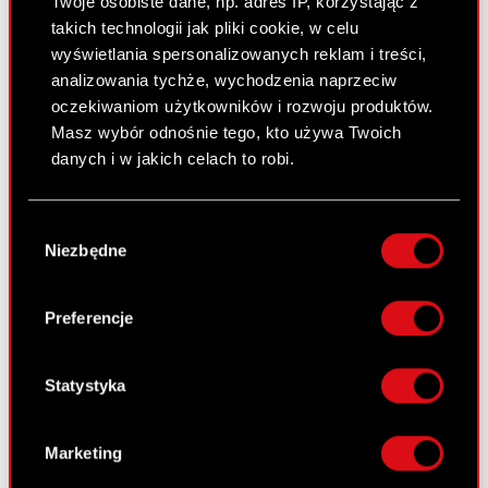
Twoje osobiste dane, np. adres IP, korzystając z
15 stycznia 2013
takich technologii jak pliki cookie, w celu
wyświetlania spersonalizowanych reklam i treści,
Zmiana firmy spółki zależnej od Emitenta
PDF
analizowania tychże, wychodzenia naprzeciw
oczekiwaniom użytkowników i rozwoju produktów.
Masz wybór odnośnie tego, kto używa Twoich
danych i w jakich celach to robi.
Raport bieżący nr 1/2013
10 stycznia 2013
Jeśli wyrazisz na to zgodę, chcielibyśmy również:
Wybór
Gromadzić dane dotyczące Twojej
Terminy przekazywania raportów
Niezbędne
zgody
PDF
lokalizacji geograficznej z dokładnością nawet
okresowych w 2013 roku
do kilku metrów
Identyfikować Twoje urządzenie, aktywnie
Preferencje
analizując charakteryzującego je zbiory
Raport bieżący nr 36/2012
danych (fingerprinting, czyli wirtualny odcisk
31 grudnia 2012
palca)
Statystyka
Dowiedz się więcej odnośnie tego, jak Twoje
Podpisanie umowy znaczącej i nabycie
PDF
osobiste dane są przetwarzane oraz ustaw własne
aktywów znacznej wartości
Marketing
preferencje w
sekcji szczegółów
. W Deklaracji