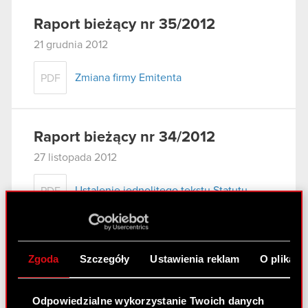
Raport bieżący nr 35/2012
21 grudnia 2012
Zmiana firmy Emitenta
PDF
Raport bieżący nr 34/2012
27 listopada 2012
Ustalenie jednolitego tekstu Statutu
PDF
Statut Spółki -tekst jednolity
PDF
Zgoda
Szczegóły
Ustawienia reklam
O plikach
Raport bieżący nr 33/2012
Odpowiedzialne wykorzystanie Twoich danych