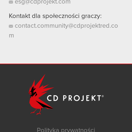
esg@cdprojekt.com
Kontakt dla społeczności graczy:
contact.community@cdprojektred.co
m
Polityka prywatności