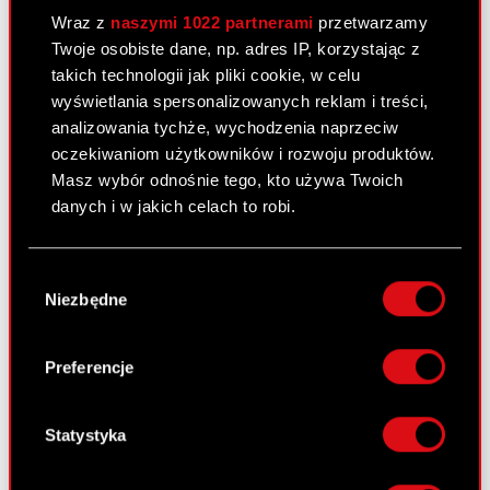
23 listopada 2012
Wraz z
naszymi 1022 partnerami
przetwarzamy
Akcjonariusze posiadający co najmniej
Twoje osobiste dane, np. adres IP, korzystając z
PDF
5% głosów na Nadzwyczajnym Walnym
takich technologii jak pliki cookie, w celu
Zgromadzeniu Akcjonariuszy Spółki.
wyświetlania spersonalizowanych reklam i treści,
analizowania tychże, wychodzenia naprzeciw
oczekiwaniom użytkowników i rozwoju produktów.
Raport bieżący nr 32/2012
Masz wybór odnośnie tego, kto używa Twoich
23 listopada 2012
danych i w jakich celach to robi.
Zmiany w składzie Rady Nadzorczej
Jeśli wyrazisz na to zgodę, chcielibyśmy również:
PDF
Spółki
Wybór
Gromadzić dane dotyczące Twojej
Niezbędne
zgody
lokalizacji geograficznej z dokładnością nawet
do kilku metrów
Raport bieżący nr 31/2012
Identyfikować Twoje urządzenie, aktywnie
Preferencje
analizując charakteryzującego je zbiory
23 listopada 2012
danych (fingerprinting, czyli wirtualny odcisk
Uchwały podjęte przez Nadzwyczajne
palca)
Statystyka
PDF
Walne Zgromadzenie Akcjonariuszy
Dowiedz się więcej odnośnie tego, jak Twoje
Spółki
osobiste dane są przetwarzane oraz ustaw własne