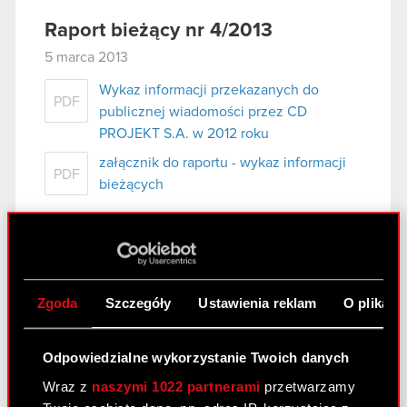
Raport bieżący nr 4/2013
5 marca 2013
Wykaz informacji przekazanych do
PDF
publicznej wiadomości przez CD
PROJEKT S.A. w 2012 roku
załącznik do raportu - wykaz informacji
PDF
bieżących
Raport bieżący nr 3/2013
5 marca 2013
Zgoda
Szczegóły
Ustawienia reklam
O plikach
Ujawnienie informacji dotyczących
PDF
prowadzonych negocjacji
Odpowiedzialne wykorzystanie Twoich danych
Wraz z
naszymi 1022 partnerami
przetwarzamy
Raport bieżący nr 2/2013