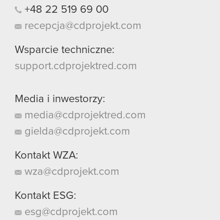
+48
22
519
69
00
recepcja@cdprojekt.com
Wsparcie techniczne:
support.cdprojektred.com
Media i inwestorzy:
media@cdprojektred.com
gielda@cdprojekt.com
Kontakt WZA:
wza@cdprojekt.com
Kontakt ESG:
esg@cdprojekt.com