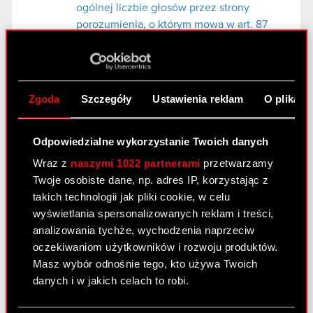
ogólnej liczbie głosów przez strony
porozumienia, o którym mowa w art. 87
ust 1 pkt. 5 ustawy z dnia 29 lipca 2005 r.
o ofercie publicznej
Załącznik - zawiadomienie
PDF
Zgoda
Szczegóły
Ustawienia reklam
O plikach
Odpowiedzialne wykorzystanie Twoich danych
Raport bieżący nr 16/2013
Wraz z
naszymi 1022 partnerami
przetwarzamy
29 maja 2013
Twoje osobiste dane, np. adres IP, korzystając z
Transakcje osób mających dostęp do
takich technologii jak pliki cookie, w celu
PDF
informacji poufnych
wyświetlania spersonalizowanych reklam i treści,
analizowania tychże, wychodzenia naprzeciw
oczekiwaniom użytkowników i rozwoju produktów.
Raport bieżący nr 15/2013
Masz wybór odnośnie tego, kto używa Twoich
danych i w jakich celach to robi.
23 maja 2013
Zawarcie umowy o kredyt odnawialny z