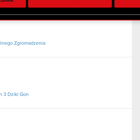
 uzyskanymi podczas korzystania z ich usług. Kontynuując korzy
lików cookie.
alnego Zgromadzenia
n 3 Dziki Gon