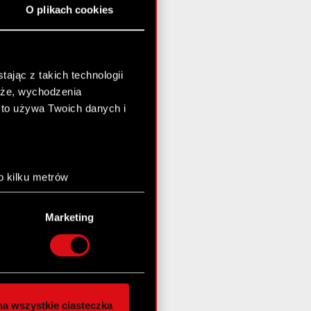
O plikach cookies
ając z takich technologii
chże, wychodzenia
kto używa Twoich danych i
o kilku metrów
anych (fingerprinting,
Marketing
łasne preferencje w
sekcji
nej chwili.
społecznościowe i
ostępniamy partnerom
a wszystkie ciasteczka
 innymi danymi