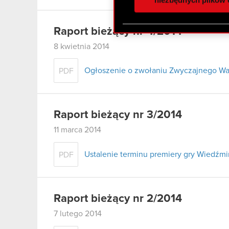
otrzymanymi od Ciebie lub
zgadasz się na używanie p
Raport bieżący nr 4/2014
8 kwietnia 2014
Ogłoszenie o zwołaniu Zwyczajnego W
PDF
Raport bieżący nr 3/2014
11 marca 2014
Ustalenie terminu premiery gry Wiedźmi
PDF
Raport bieżący nr 2/2014
7 lutego 2014