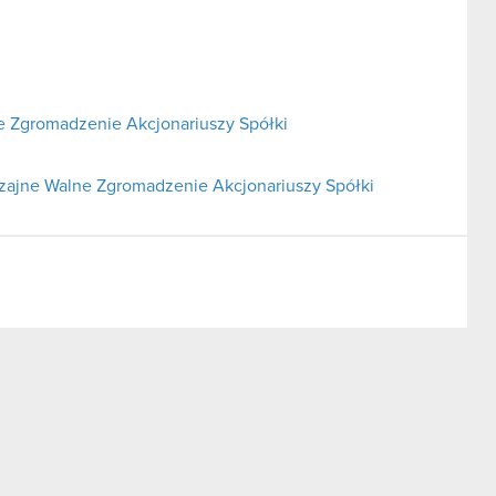
 Zgromadzenie Akcjonariuszy Spółki
czajne Walne Zgromadzenie Akcjonariuszy Spółki
nsakcji terminowych i pochodnych
a