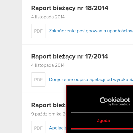
Raport bieżący nr 18/2014
4 listopada 2014
Zakończenie postępowania upadłościow
PDF
Raport bieżący nr 17/2014
4 listopada 2014
Doręczenie odpisu apelacji od wyroku 
PDF
Raport bieżący nr 16/2014
9 października 2014
Zgoda
Apelacja od wyroku Sądu Okręgowego I 
PDF