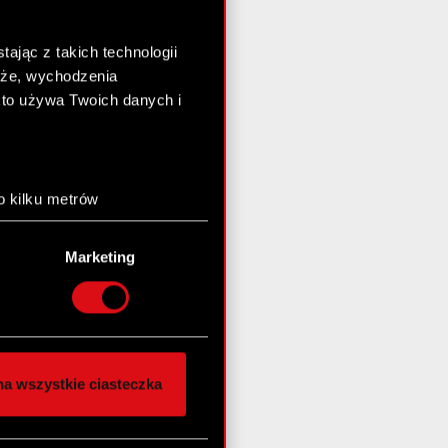
ając z takich technologii
chże, wychodzenia
kto używa Twoich danych i
o kilku metrów
anych (fingerprinting,
Marketing
łasne preferencje w
sekcji
nej chwili.
społecznościowe i
ostępniamy partnerom
a wszystkie ciasteczka
 innymi danymi
stanie z naszej witryny,