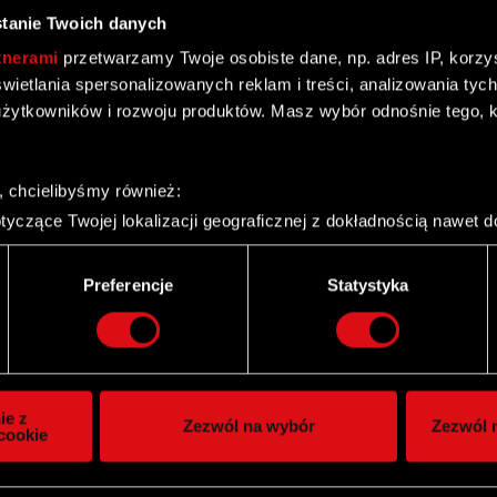
tanie Twoich danych
tnerami
przetwarzamy Twoje osobiste dane, np. adres IP, korzyst
yświetlania spersonalizowanych reklam i treści, analizowania ty
żytkowników i rozwoju produktów. Masz wybór odnośnie tego, 
ktywów znacznej wartości
, chcielibyśmy również:
yczące Twojej lokalizacji geograficznej z dokładnością nawet d
 urządzenie, aktywnie analizując charakteryzującego je zbiory d
palca)
Preferencje
Statystyka
ie tego, jak Twoje osobiste dane są przetwarzane oraz ustaw w
i plików cookie możesz zmienić lub wycofać swoją zgodę w dowol
 zakładowym spółki zależnej
ie do spersonalizowania treści i reklam, aby oferować funkcje 
itrynie. Informacje o tym, jak korzystasz z naszej witryny, ud
ie z
Zezwól na wybór
Zezwól n
owym i analitycznym. Partnerzy mogą połączyć te informacje z
cookie
 uzyskanymi podczas korzystania z ich usług. Kontynuując korzy
lików cookie.