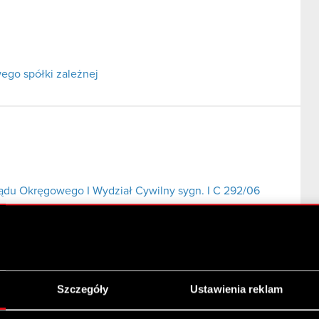
ego spółki zależnej
Sądu Okręgowego I Wydział Cywilny sygn. I C 292/06
Szczegóły
Ustawienia reklam
Wydział Cywilny sygn. I C 292/06