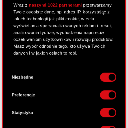
Wraz z
naszymi 1022 partnerami
przetwarzamy
Twoje osobiste dane, np. adres IP, korzystając z
takich technologii jak pliki cookie, w celu
Raport bieżący nr 21/2015
wyświetlania spersonalizowanych reklam i treści,
8 października 2015
analizowania tychże, wychodzenia naprzeciw
oczekiwaniom użytkowników i rozwoju produktów.
Zawiadomienie o transakcji dokonanej
PDF
Masz wybór odnośnie tego, kto używa Twoich
przez osobę zobowiązaną
danych i w jakich celach to robi.
Jeśli wyrazisz na to zgodę, chcielibyśmy również:
Raport bieżacy nr 20/2015
Wybór
Gromadzić dane dotyczące Twojej
25 września 2015
Niezbędne
zgody
lokalizacji geograficznej z dokładnością nawet
Zawiadomienie o transakcjach
do kilku metrów
PDF
Identyfikować Twoje urządzenie, aktywnie
dokonanych przez osobę blisko
Preferencje
analizując charakteryzującego je zbiory
związaną z osobą nadzorującą
danych (fingerprinting, czyli wirtualny odcisk
palca)
Statystyka
Dowiedz się więcej odnośnie tego, jak Twoje
Raport bieżący nr 19/2015
osobiste dane są przetwarzane oraz ustaw własne