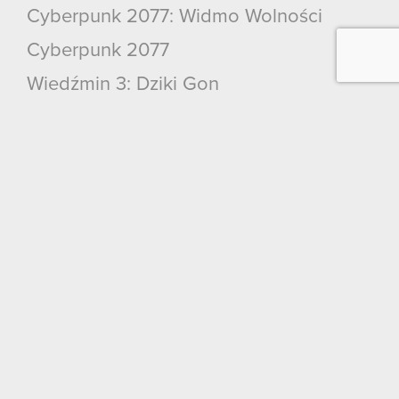
Cyberpunk 2077: Widmo Wolności
Cyberpunk 2077
Wiedźmin 3: Dziki Gon
Wiedźmin 2: Zabójcy Królów
Wiedźmin
GWINT: Wiedźmińska Gra Karciana
Kontakt
CD PROJEKT S.A.
ul. Jagiellońska 74
03-301
Warszawa
Kontakt ogólny:
+48
22
519
69
00