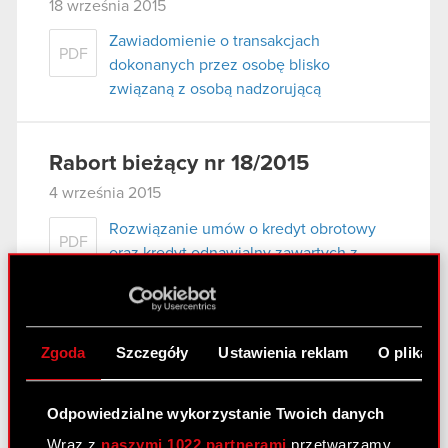
18 września 2015
Zawiadomienie o transakcjach
PDF
dokonanych przez osobę blisko
związaną z osobą nadzorującą
Rabort bieżący nr 18/2015
4 września 2015
Rozwiązanie umów o kredyt obrotowy
PDF
oraz kredyt odnawialny zawartych z
mBank S.A.
Raport bieżący nr 17/2015
Zgoda
Szczegóły
Ustawienia reklam
O plikach
5 sierpnia 2015
Odpowiedzialne wykorzystanie Twoich danych
Zmiana limitu umowy ramowej w
PDF
zakresie transakcji terminowych i
Wraz z
naszymi 1022 partnerami
przetwarzamy