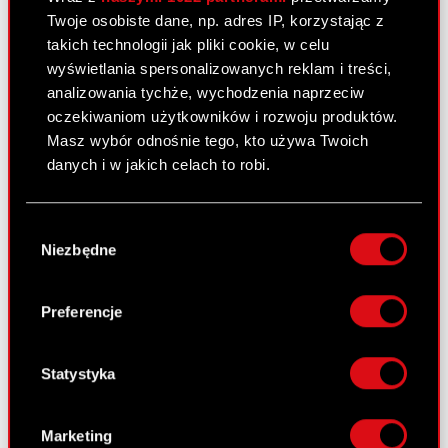
pochodnych
Twoje osobiste dane, np. adres IP, korzystając z
takich technologii jak pliki cookie, w celu
wyświetlania spersonalizowanych reklam i treści,
Raport bieżący nr 16/2015
analizowania tychże, wychodzenia naprzeciw
oczekiwaniom użytkowników i rozwoju produktów.
20 lipca 2015
Masz wybór odnośnie tego, kto używa Twoich
Zawiadomienie o transakcjach
danych i w jakich celach to robi.
PDF
dokonanych przez osobę blisko
związaną z osobą nadzorującą
Jeśli wyrazisz na to zgodę, chcielibyśmy również:
Wybór
Gromadzić dane dotyczące Twojej
Niezbędne
zgody
lokalizacji geograficznej z dokładnością nawet
Raport bieżący nr 15/2015
do kilku metrów
Identyfikować Twoje urządzenie, aktywnie
29 maja 2015
Preferencje
analizując charakteryzującego je zbiory
Zmiana limitu umowy ramowej w
danych (fingerprinting, czyli wirtualny odcisk
PDF
zakresie transakcji terminowych i
palca)
Statystyka
pochodnych
Dowiedz się więcej odnośnie tego, jak Twoje
osobiste dane są przetwarzane oraz ustaw własne
Marketing
preferencje w
sekcji szczegółów
. W Deklaracji