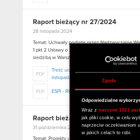
Raport bieżący nr 27/2024
28 listopada 2024
Temat: Uchwały podjęte przez Nadzwyczajne Wal
1 pkt 2 Ustawy o ofercie – informacje bieżące i
siedzibą w Warszawie…
Czytaj dalej
Treść uchwał podjętych przez Nadzwycz
PDF
listopada 2024 r.
Zgoda
ESPI - RB 27/2024
PDF
Odpowiedzialne wykorzys
Wraz z
naszymi 1022 par
jak pliki cookie, w celu w
Raport bieżący nr 26/2024
naprzeciw oczekiwaniom u
31 października 2024
w jakich celach to robi.
Temat: Projekty uchwał Nadzwyczajnego Walnego 