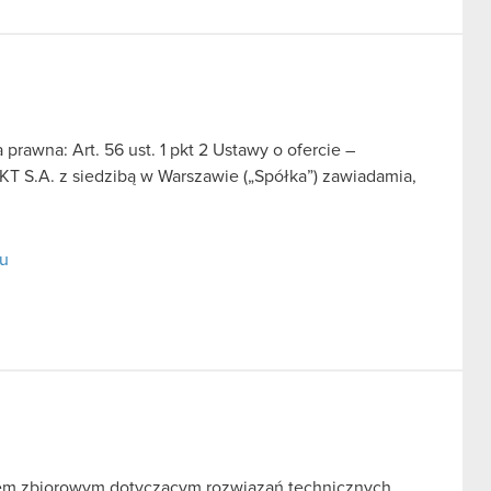
prawna: Art. 56 ust. 1 pkt 2 Ustawy o ofercie –
T S.A. z siedzibą w Warszawie („Spółka”) zawiadamia,
tu
zwem zbiorowym dotyczącym rozwiązań technicznych