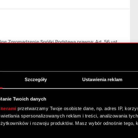
ne Zgromadzenie Spółki Podstawa prawna: Art. 56 ust.
 okresowe Zarząd Spółki pod firmą CD PROJEKT S.A. z
ajne Walne Zgromadzenie Akcjonariuszy Spółki dnia 28
Szczegóły
Ustawienia reklam
tanie Twoich danych
tnerami
przetwarzamy Twoje osobiste dane, np. adres IP, korzyst
yświetlania spersonalizowanych reklam i treści, analizowania ty
żytkowników i rozwoju produktów. Masz wybór odnośnie tego, 
Zgromadzenia Podstawa prawna: Art. 56 ust. 1 pkt 2