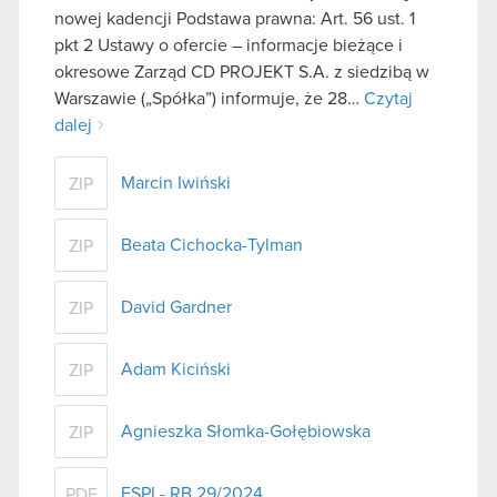
nowej kadencji Podstawa prawna: Art. 56 ust. 1
pkt 2 Ustawy o ofercie – informacje bieżące i
okresowe Zarząd CD PROJEKT S.A. z siedzibą w
Warszawie („Spółka”) informuje, że 28…
Czytaj
dalej
Marcin Iwiński
ZIP
Beata Cichocka-Tylman
ZIP
David Gardner
ZIP
Adam Kiciński
ZIP
Agnieszka Słomka-Gołębiowska
ZIP
ESPI - RB 29/2024
PDF