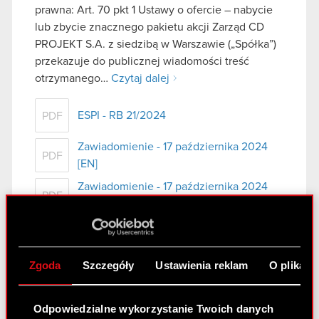
prawna: Art. 70 pkt 1 Ustawy o ofercie – nabycie
lub zbycie znacznego pakietu akcji Zarząd CD
PROJEKT S.A. z siedzibą w Warszawie („Spółka”)
przekazuje do publicznej wiadomości treść
otrzymanego…
Czytaj dalej
ESPI - RB 21/2024
PDF
Zawiadomienie - 17 października 2024
PDF
[EN]
Zawiadomienie - 17 października 2024
PDF
[PL]
Raport bieżący nr 20/2024
Zgoda
Szczegóły
Ustawienia reklam
O plikach
8 października 2024
Temat: Ujawnienie stanu posiadania Podstawa
Odpowiedzialne wykorzystanie Twoich danych