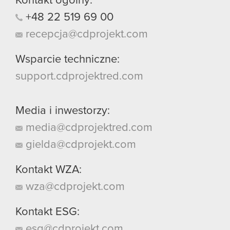
Kontakt ogólny:
+48
22
519
69
00
recepcja@cdprojekt.com
Wsparcie techniczne:
support.cdprojektred.com
Media i inwestorzy:
media@cdprojektred.com
gielda@cdprojekt.com
Kontakt WZA:
wza@cdprojekt.com
Kontakt ESG:
esg@cdprojekt.com