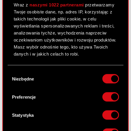
prawna: Art. 70 pkt 1 Ustawy o ofercie – nabycie
Wraz z
naszymi 1022 partnerami
przetwarzamy
lub zbycie znacznego pakietu akcji Zarząd CD
Twoje osobiste dane, np. adres IP, korzystając z
PROJEKT S.A. z siedzibą w Warszawie („Spółka”)
takich technologii jak pliki cookie, w celu
przekazuje do publicznej wiadomości treść
wyświetlania spersonalizowanych reklam i treści,
otrzymanego…
Czytaj dalej
analizowania tychże, wychodzenia naprzeciw
oczekiwaniom użytkowników i rozwoju produktów.
ESPI - RB 20/2024
PDF
Masz wybór odnośnie tego, kto używa Twoich
danych i w jakich celach to robi.
Zawiadomienie - 8 października 2024
PDF
[EN]
Jeśli wyrazisz na to zgodę, chcielibyśmy również:
Wybór
Zawiadomienie - 8 października 2024
Gromadzić dane dotyczące Twojej
PDF
Niezbędne
zgody
[PL]
lokalizacji geograficznej z dokładnością nawet
do kilku metrów
Identyfikować Twoje urządzenie, aktywnie
Preferencje
Raport bieżący nr 19/2024
analizując charakteryzującego je zbiory
danych (fingerprinting, czyli wirtualny odcisk
6 września 2024
palca)
Statystyka
Temat: Otrzymanie informacji o złożeniu pozwu
Dowiedz się więcej odnośnie tego, jak Twoje
zbiorowego dotyczącego rozwiązań
osobiste dane są przetwarzane oraz ustaw własne