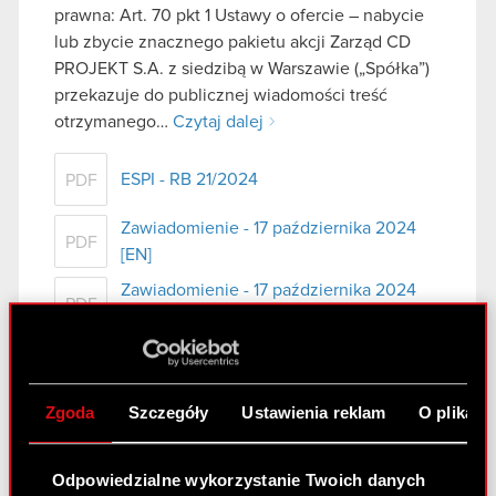
prawna: Art. 70 pkt 1 Ustawy o ofercie – nabycie
lub zbycie znacznego pakietu akcji Zarząd CD
PROJEKT S.A. z siedzibą w Warszawie („Spółka”)
przekazuje do publicznej wiadomości treść
otrzymanego…
Czytaj dalej
ESPI - RB 21/2024
PDF
Zawiadomienie - 17 października 2024
PDF
[EN]
Zawiadomienie - 17 października 2024
PDF
[PL]
Raport bieżący nr 20/2024
Zgoda
Szczegóły
Ustawienia reklam
O plikach
8 października 2024
Temat: Ujawnienie stanu posiadania Podstawa
Odpowiedzialne wykorzystanie Twoich danych