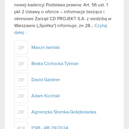
nowej kadencji Podstawa prawna: Art. 56 ust. 1
pkt 2 Ustawy o ofercie – informacje bieżące i
okresowe Zarząd CD PROJEKT S.A. z siedzibą w
Warszawie („Spółka”) informuje, że 28…
Czytaj
dalej
Marcin Iwiński
ZIP
Beata Cichocka-Tylman
ZIP
David Gardner
ZIP
Adam Kiciński
ZIP
Agnieszka Słomka-Gołębiowska
ZIP
ESPI - RB 29/2024
PDF