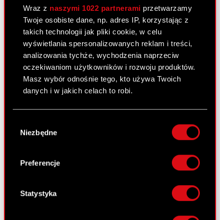
prawna: Art. 70 pkt 1 Ustawy o ofercie – nabycie
Wraz z
naszymi 1022 partnerami
przetwarzamy
lub zbycie znacznego pakietu akcji Zarząd CD
Twoje osobiste dane, np. adres IP, korzystając z
PROJEKT S.A. z siedzibą w Warszawie („Spółka”)
takich technologii jak pliki cookie, w celu
przekazuje do publicznej wiadomości treść
wyświetlania spersonalizowanych reklam i treści,
otrzymanego…
Czytaj dalej
analizowania tychże, wychodzenia naprzeciw
oczekiwaniom użytkowników i rozwoju produktów.
ESPI - RB 20/2024
PDF
Masz wybór odnośnie tego, kto używa Twoich
danych i w jakich celach to robi.
Zawiadomienie - 8 października 2024
PDF
[EN]
Jeśli wyrazisz na to zgodę, chcielibyśmy również:
Wybór
Zawiadomienie - 8 października 2024
Gromadzić dane dotyczące Twojej
PDF
Niezbędne
zgody
[PL]
lokalizacji geograficznej z dokładnością nawet
do kilku metrów
Identyfikować Twoje urządzenie, aktywnie
Preferencje
Raport bieżący nr 19/2024
analizując charakteryzującego je zbiory
danych (fingerprinting, czyli wirtualny odcisk
6 września 2024
palca)
Statystyka
Temat: Otrzymanie informacji o złożeniu pozwu
Dowiedz się więcej odnośnie tego, jak Twoje
zbiorowego dotyczącego rozwiązań
osobiste dane są przetwarzane oraz ustaw własne