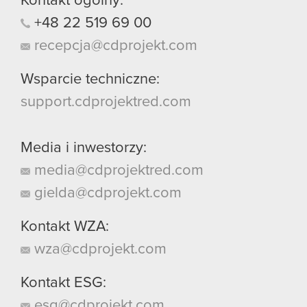
Kontakt ogólny:
+48
22
519
69
00
recepcja@cdprojekt.com
Wsparcie techniczne:
support.cdprojektred.com
Media i inwestorzy:
media@cdprojektred.com
gielda@cdprojekt.com
Kontakt WZA:
wza@cdprojekt.com
Kontakt ESG:
esg@cdprojekt.com