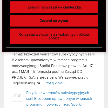
zgodę w dowolnej chwili.
Zapis audio webcastu Grupy CD
MP3
Zezwól na wszystkie ciasteczka
PROJEKT - wyniki H1 2020 [EN]
Wykorzystujemy pliki cookie do
Transkrypt audio webcastu Grupy CD
spersonalizowania treści i reklam, aby oferować
PDF
Zezwól na wybór
PROJEKT - wyniki H1 2020
funkcje społecznościowe i analizować ruch w
naszej witrynie. Informacje o tym, jak korzystasz
Korzystaj wyłącznie z niezbędnych plików
z naszej witryny, udostępniamy partnerom
cookie
Raport bieżący nr 29/2020
społecznościowym, reklamowym i analitycznym.
4 września 2020
Partnerzy mogą połączyć te informacje z innymi
danymi otrzymanymi od Ciebie lub uzyskanymi
Temat: Przydział warrantów subskrypcyjnych serii
podczas korzystania z ich usług. Kontynuując
B osobom uprawnionym w ramach programu
korzystanie z naszej witryny, zgadasz się na
motywacyjnego Spółki Podstawa prawna: Art. 17
używanie plików cookie.
ust. 1 MAR – informacja poufna Zarząd CD
PROJEKT S.A. z siedzibą w Warszawie, przy ul.
Jagiellońskiej 74…
Czytaj dalej
Przydział warrantów subskrypcyjnych
PDF
serii B osobom uprawnionym w ramach
programu motywacyjnego Spółki