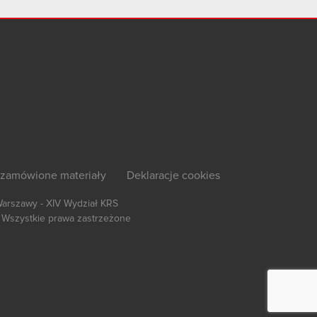
zamówione materiały
Deklaracje cookies
Warszawy - XIV Wydział KRS
Wszystkie prawa zastrzeżone