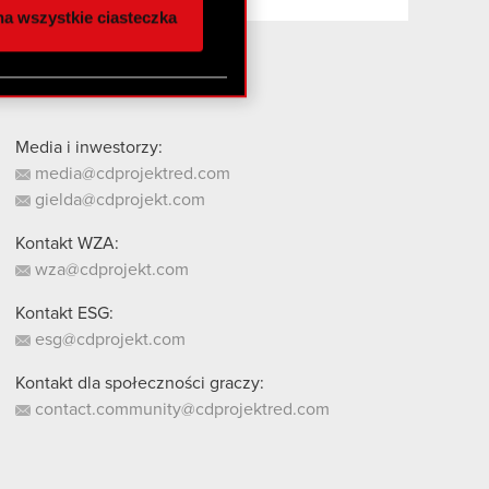
a wszystkie ciasteczka
 innymi danymi
stanie z naszej witryny,
Media i inwestorzy:
media@cdprojektred.com
gielda@cdprojekt.com
Kontakt WZA:
wza@cdprojekt.com
Kontakt ESG:
esg@cdprojekt.com
Kontakt dla społeczności graczy:
contact.community@cdprojektred.com