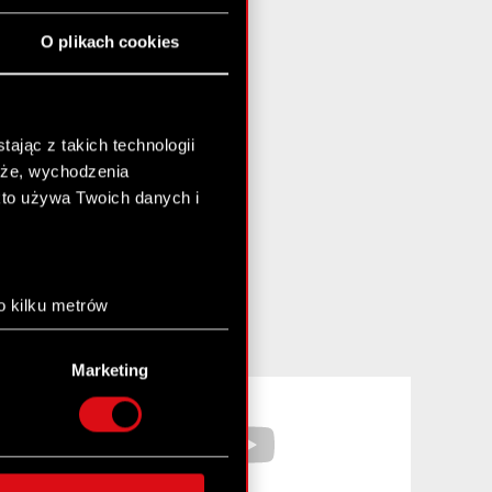
O plikach cookies
ając z takich technologii
chże, wychodzenia
kto używa Twoich danych i
o kilku metrów
anych (fingerprinting,
Marketing
łasne preferencje w
sekcji
Facebook
YouTube
nej chwili.
społecznościowe i
ostępniamy partnerom