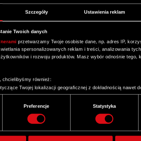
Szczegóły
Ustawienia reklam
tanie Twoich danych
zekazywania raportów okresowych w 2019 roku Zarząd
Jagiellońskiej 74 („Spółka”) zgodnie z § 80 ust. 1
tnerami
przetwarzamy Twoje osobiste dane, np. adres IP, korzyst
ej
yświetlania spersonalizowanych reklam i treści, analizowania ty
żytkowników i rozwoju produktów. Masz wybór odnośnie tego, 
wych w 2019 roku
, chcielibyśmy również:
yczące Twojej lokalizacji geograficznej z dokładnością nawet d
 urządzenie, aktywnie analizując charakteryzującego je zbiory d
palca)
Preferencje
Statystyka
ie tego, jak Twoje osobiste dane są przetwarzane oraz ustaw w
Twitter
i plików cookie możesz zmienić lub wycofać swoją zgodę w dowol
ie do spersonalizowania treści i reklam, aby oferować funkcje 
itrynie. Informacje o tym, jak korzystasz z naszej witryny, ud