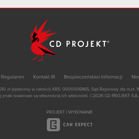
Regulamin
Kontakt IR
Bezpieczeństwo Informacji
Nie
 510 zł (opłacony w całości); KRS: 0000006865; Sąd Rejonowy dla m.st. 
 znaki towarowe są własnością ich właścicieli.
©2026
CD PROJEKT S.A.
PROJEKT I WYKONANIE