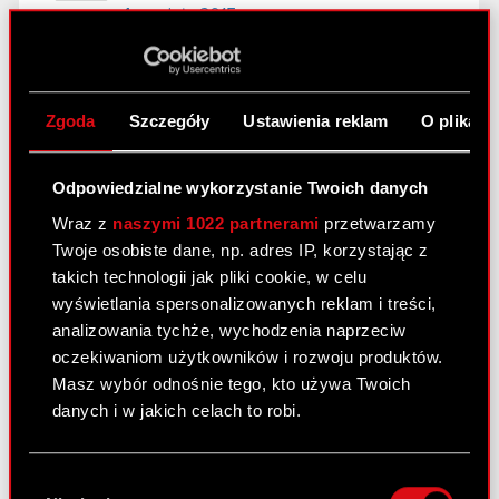
4 grudnia 2015 r.
Raport bieżacy nr 25/2015
Zgoda
Szczegóły
Ustawienia reklam
O plikach
29 października 2015
Ujawnienie opóźnionej informacji
PDF
Odpowiedzialne wykorzystanie Twoich danych
dotyczącej podjętych negocjacji
Wraz z
naszymi 1022 partnerami
przetwarzamy
Twoje osobiste dane, np. adres IP, korzystając z
takich technologii jak pliki cookie, w celu
Raport bieżacy nr 24/2015
wyświetlania spersonalizowanych reklam i treści,
21 października 2015
analizowania tychże, wychodzenia naprzeciw
Rozwiązanie umowy o kredyt w
oczekiwaniom użytkowników i rozwoju produktów.
PDF
rachunku bieżącym zawartej z mBank
Masz wybór odnośnie tego, kto używa Twoich
S.A.
danych i w jakich celach to robi.
Jeśli wyrazisz na to zgodę, chcielibyśmy również:
Wybór
Raport bieżacy nr 23/2015
Gromadzić dane dotyczące Twojej