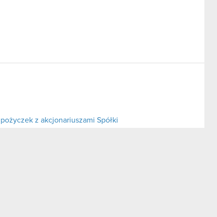
pożyczek z akcjonariuszami Spółki
aty dywidendy za rok 2011