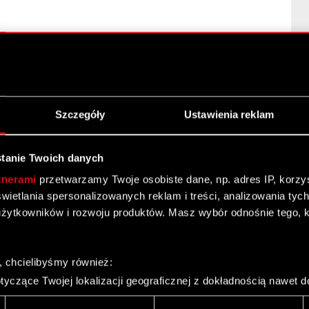
cia i nabycia akcji
Szczegóły
Ustawienia reklam
tanie Twoich danych
tnerami
przetwarzamy Twoje osobiste dane, np. adres IP, korzyst
yświetlania spersonalizowanych reklam i treści, analizowania ty
żytkowników i rozwoju produktów. Masz wybór odnośnie tego, 
wej CD PROJEKT RED za I kwartał 2012 r.
, chcielibyśmy również:
yczące Twojej lokalizacji geograficznej z dokładnością nawet d
– 1 kw. 2012
 urządzenie, aktywnie analizując charakteryzującego je zbiory d