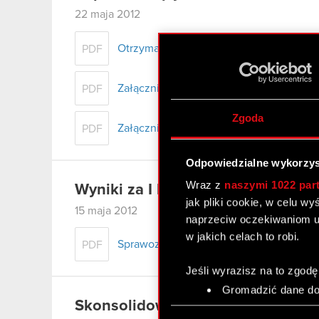
22 maja 2012
Otrzymanie zawiadomień o transakcji zby
PDF
Załącznik nr 1
PDF
Zgoda
Załącznik nr 2
PDF
Odpowiedzialne wykorzys
Wraz z
naszymi 1022 par
Wyniki za I kwartał 2012 r.
jak pliki cookie, w celu w
15 maja 2012
naprzeciw oczekiwaniom u
w jakich celach to robi.
Sprawozdanie finansowe Grupy Kapitało
PDF
Jeśli wyrazisz na to zgodę
Gromadzić dane dot
Skonsolidowany raport kwartalny 
Identyfikować Twoje
Wybór