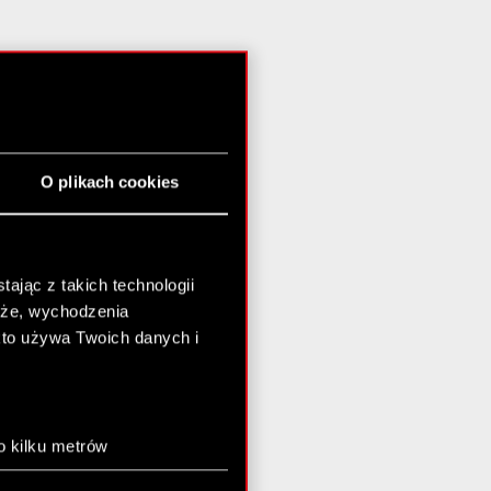
O plikach cookies
ając z takich technologii
chże, wychodzenia
kto używa Twoich danych i
o kilku metrów
anych (fingerprinting,