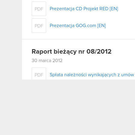
Prezentacja CD Projekt RED [EN]
PDF
Prezentacja GOG.com [EN]
PDF
Raport bieżący nr 08/2012
30 marca 2012
Spłata należności wynikających z umów 
PDF
Raport bieżący nr 07/2012
23 marca 2012
Uchwała spółki zależnej w sprawie wypł
PDF