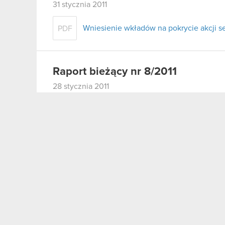
31 stycznia 2011
Wniesienie wkładów na pokrycie akcji ser
PDF
Raport bieżący nr 8/2011
28 stycznia 2011
Zakończenie oferty akcji serii I
PDF
Raport bieżący nr 7/2011
25 stycznia 2011
Realizacja praw z warrantów subskrypcyjny
PDF