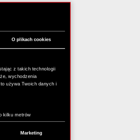
O plikach cookies
ając z takich technologii
chże, wychodzenia
kto używa Twoich danych i
o kilku metrów
anych (fingerprinting,
Marketing
łasne preferencje w
sekcji