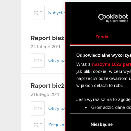
Nabycie aktywów znacznej wartości.
PDF
Zgoda
Raport bieżący nr 17/2011 – korek
24 lutego 2011
Odpowiedzialne wykorzys
Otrzymanie zawiadomień, o których mowa 
PDF
Wraz z
naszymi 1022 par
jak pliki cookie, w celu w
naprzeciw oczekiwaniom u
Raport bieżący nr 17/2011
w jakich celach to robi.
21 lutego 2011
Jeśli wyrazisz na to zgodę
Gromadzić dane dot
Otrzymanie zawiadomień, o których mowa
PDF
Identyfikować Twoje
Wybór
czyli wirtualny odcisk 
zgody
Niezbędne
Załącznik 1
PDF
Dowiedz się więcej odnośn