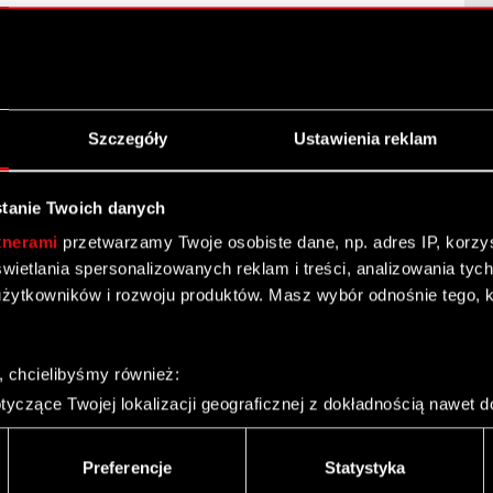
Szczegóły
Ustawienia reklam
ta
tanie Twoich danych
w art. 69 ustawy o ofercie publicznej. (Korekta)
tnerami
przetwarzamy Twoje osobiste dane, np. adres IP, korzyst
yświetlania spersonalizowanych reklam i treści, analizowania ty
żytkowników i rozwoju produktów. Masz wybór odnośnie tego, 
, chcielibyśmy również:
yczące Twojej lokalizacji geograficznej z dokładnością nawet d
 w art. 69 ustawy o ofercie publicznej.
 urządzenie, aktywnie analizując charakteryzującego je zbiory d
palca)
Preferencje
Statystyka
ie tego, jak Twoje osobiste dane są przetwarzane oraz ustaw w