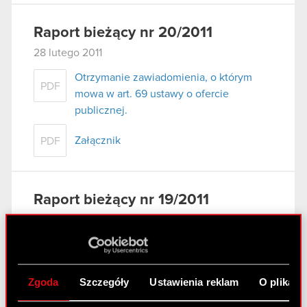
Raport bieżący nr 20/2011
28 lutego 2011
Otrzymanie zawiadomienia, o którym
PDF
mowa w art. 69 ustawy o ofercie
publicznej.
Załącznik
PDF
Raport bieżący nr 19/2011
25 lutego 2011
Raport bieżący nr 19/2011
PDF
Zgoda
Szczegóły
Ustawienia reklam
O plikach
Załącznik 1
PDF