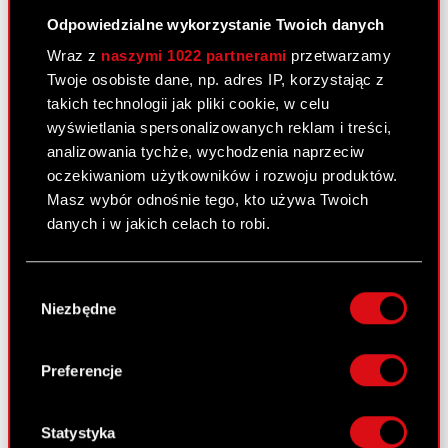
Odpowiedzialne wykorzystanie Twoich danych
Załącznik 2
PDF
Wraz z
naszymi 1022 partnerami
przetwarzamy
Twoje osobiste dane, np. adres IP, korzystając z
takich technologii jak pliki cookie, w celu
Raport bieżący nr 18/2011
wyświetlania spersonalizowanych reklam i treści,
25 lutego 2011
analizowania tychże, wychodzenia naprzeciw
oczekiwaniom użytkowników i rozwoju produktów.
Nabycie aktywów znacznej wartości.
PDF
Masz wybór odnośnie tego, kto używa Twoich
danych i w jakich celach to robi.
Jeśli wyrazisz na to zgodę, chcielibyśmy również:
Raport bieżący nr 17/2011 –
Wybór
Gromadzić dane dotyczące Twojej
korekta
Niezbędne
zgody
lokalizacji geograficznej z dokładnością nawet
24 lutego 2011
do kilku metrów
Identyfikować Twoje urządzenie, aktywnie
Preferencje
Otrzymanie zawiadomień, o których
analizując charakteryzującego je zbiory
PDF
mowa w art. 69 ustawy o ofercie
danych (fingerprinting, czyli wirtualny odcisk
publicznej. (Korekta)
palca)
Statystyka