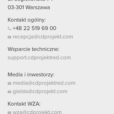
03-301
Warszawa
Kontakt ogólny:
+48
22
519
69
00
recepcja@cdprojekt.com
Wsparcie techniczne:
support.cdprojektred.com
Media i inwestorzy:
media@cdprojektred.com
gielda@cdprojekt.com
Kontakt WZA:
wza@cdprojekt.com