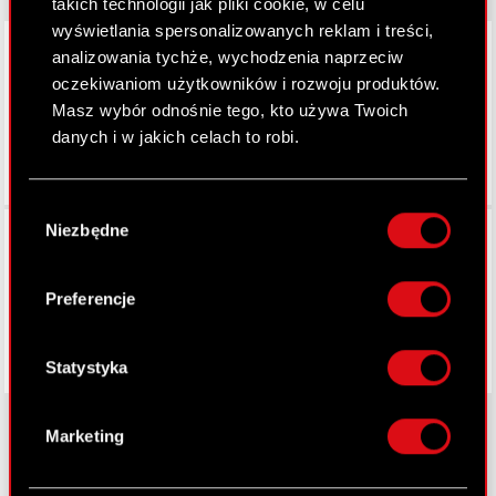
takich technologii jak pliki cookie, w celu
wyświetlania spersonalizowanych reklam i treści,
LinkedIn
analizowania tychże, wychodzenia naprzeciw
oczekiwaniom użytkowników i rozwoju produktów.
Masz wybór odnośnie tego, kto używa Twoich
danych i w jakich celach to robi.
Jeśli wyrazisz na to zgodę, chcielibyśmy również:
Wybór
Gromadzić dane dotyczące Twojej
Facebook
Niezbędne
zgody
lokalizacji geograficznej z dokładnością nawet
do kilku metrów
Identyfikować Twoje urządzenie, aktywnie
Preferencje
analizując charakteryzującego je zbiory
danych (fingerprinting, czyli wirtualny odcisk
palca)
Statystyka
Dowiedz się więcej odnośnie tego, jak Twoje
osobiste dane są przetwarzane oraz ustaw własne
Marketing
preferencje w
sekcji szczegółów
. W Deklaracji
plików cookie możesz zmienić lub wycofać swoją
O CD PROJEKT