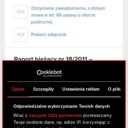
Otrzymanie zawiadomienia, o którym
PDF
mowa w art. 69 ustawy o ofercie
publicznej.
Pobierz załącznik
PDF
Raport bieżący nr 18/2011 –
korekta
17 marca 2011
Nabycie aktywów znacznej wartości
Zgoda
Szczegóły
Ustawienia reklam
O plikach
PDF
(Korekta)
Odpowiedzialne wykorzystanie Twoich danych
Wraz z
naszymi 1022 partnerami
przetwarzamy
Twoje osobiste dane, np. adres IP, korzystając z