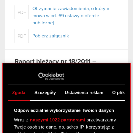
Otrzymanie zawiadomienia, o którym
PDF
mowa w art. 69 ustawy o ofercie
publicznej.
Pobierz załącznik
PDF
Raport bieżący nr 18/2011 –
korekta
17 marca 2011
Nabycie aktywów znacznej wartości
Zgoda
Szczegóły
Ustawienia reklam
O plikach
PDF
(Korekta)
Odpowiedzialne wykorzystanie Twoich danych
Raport bieżący nr 23/2011
Wraz z
naszymi 1022 partnerami
przetwarzamy
14 marca 2011
Twoje osobiste dane, np. adres IP, korzystając z