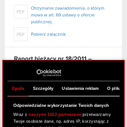
Otrzymanie zawiadomienia, o którym
PDF
mowa w art. 69 ustawy o ofercie
publicznej.
Pobierz załącznik
PDF
Raport bieżący nr 18/2011 –
korekta
17 marca 2011
Nabycie aktywów znacznej wartości
Zgoda
Szczegóły
Ustawienia reklam
O plikach
PDF
(Korekta)
Odpowiedzialne wykorzystanie Twoich danych
Raport bieżący nr 23/2011
Wraz z
naszymi 1022 partnerami
przetwarzamy
14 marca 2011
Twoje osobiste dane, np. adres IP, korzystając z