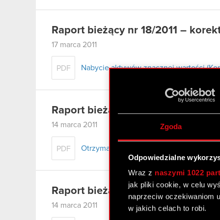
Raport bieżący nr 18/2011 – korek
17 marca 2011
Nabycie aktywów znacznej wartości (Kor
PDF
Raport bieżący nr 23/2011
14 marca 2011
Zgoda
Otrzymanie zawiadomienia dot. zawart
PDF
Odpowiedzialne wykorzys
Wraz z
naszymi 1022 par
jak pliki cookie, w celu w
Raport bieżący nr 22/2011
naprzeciw oczekiwaniom u
14 marca 2011
w jakich celach to robi.