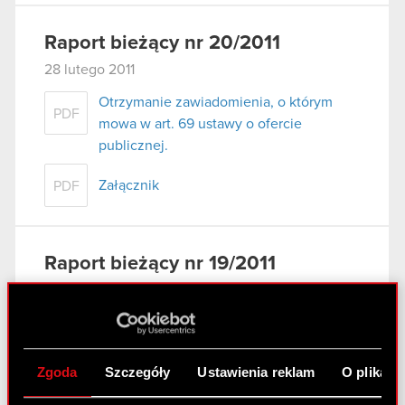
Raport bieżący nr 20/2011
28 lutego 2011
Otrzymanie zawiadomienia, o którym
PDF
mowa w art. 69 ustawy o ofercie
publicznej.
Załącznik
PDF
Raport bieżący nr 19/2011
25 lutego 2011
Raport bieżący nr 19/2011
PDF
Zgoda
Szczegóły
Ustawienia reklam
O plikach
Załącznik 1
PDF