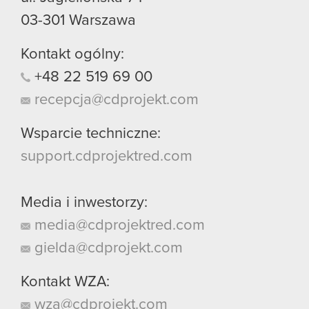
03-301
Warszawa
Kontakt ogólny:
+48
22
519
69
00
recepcja@cdprojekt.com
Wsparcie techniczne:
support.cdprojektred.com
Media i inwestorzy:
media@cdprojektred.com
gielda@cdprojekt.com
Kontakt WZA:
wza@cdprojekt.com