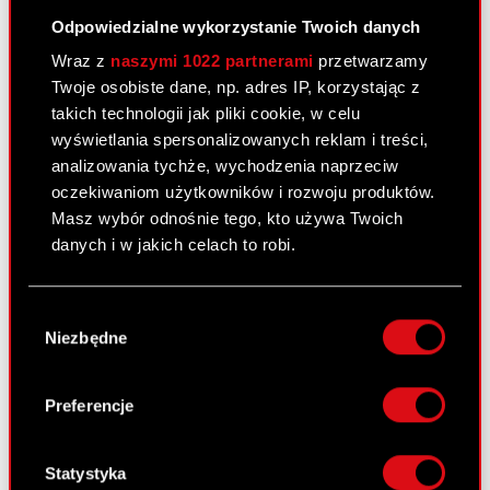
Odpowiedzialne wykorzystanie Twoich danych
Załącznik 2
PDF
Wraz z
naszymi 1022 partnerami
przetwarzamy
Twoje osobiste dane, np. adres IP, korzystając z
takich technologii jak pliki cookie, w celu
Raport bieżący nr 18/2011
wyświetlania spersonalizowanych reklam i treści,
25 lutego 2011
analizowania tychże, wychodzenia naprzeciw
oczekiwaniom użytkowników i rozwoju produktów.
Nabycie aktywów znacznej wartości.
PDF
Masz wybór odnośnie tego, kto używa Twoich
danych i w jakich celach to robi.
Jeśli wyrazisz na to zgodę, chcielibyśmy również:
Raport bieżący nr 17/2011 –
Wybór
Gromadzić dane dotyczące Twojej
korekta
Niezbędne
zgody
lokalizacji geograficznej z dokładnością nawet
24 lutego 2011
do kilku metrów
Identyfikować Twoje urządzenie, aktywnie
Preferencje
Otrzymanie zawiadomień, o których
analizując charakteryzującego je zbiory
PDF
mowa w art. 69 ustawy o ofercie
danych (fingerprinting, czyli wirtualny odcisk
publicznej. (Korekta)
palca)
Statystyka