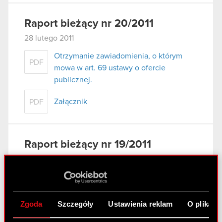
Raport bieżący nr 20/2011
28 lutego 2011
Otrzymanie zawiadomienia, o którym
PDF
mowa w art. 69 ustawy o ofercie
publicznej.
Załącznik
PDF
Raport bieżący nr 19/2011
25 lutego 2011
Raport bieżący nr 19/2011
PDF
Zgoda
Szczegóły
Ustawienia reklam
O plikach
Załącznik 1
PDF