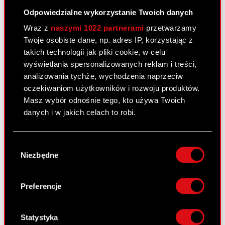
Odpowiedzialne wykorzystanie Twoich danych
Załącznik 2
PDF
Wraz z
naszymi 1022 partnerami
przetwarzamy
Twoje osobiste dane, np. adres IP, korzystając z
takich technologii jak pliki cookie, w celu
Raport bieżący nr 18/2011
wyświetlania spersonalizowanych reklam i treści,
25 lutego 2011
analizowania tychże, wychodzenia naprzeciw
oczekiwaniom użytkowników i rozwoju produktów.
Nabycie aktywów znacznej wartości.
PDF
Masz wybór odnośnie tego, kto używa Twoich
danych i w jakich celach to robi.
Jeśli wyrazisz na to zgodę, chcielibyśmy również:
Raport bieżący nr 17/2011 –
Wybór
Gromadzić dane dotyczące Twojej
korekta
Niezbędne
zgody
lokalizacji geograficznej z dokładnością nawet
24 lutego 2011
do kilku metrów
Identyfikować Twoje urządzenie, aktywnie
Preferencje
Otrzymanie zawiadomień, o których
analizując charakteryzującego je zbiory
PDF
mowa w art. 69 ustawy o ofercie
danych (fingerprinting, czyli wirtualny odcisk
publicznej. (Korekta)
palca)
Statystyka