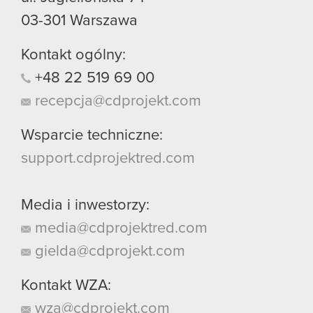
03-301
Warszawa
Kontakt ogólny:
+48
22
519
69
00
recepcja@cdprojekt.com
Wsparcie techniczne:
support.cdprojektred.com
Media i inwestorzy:
media@cdprojektred.com
gielda@cdprojekt.com
Kontakt WZA:
wza@cdprojekt.com