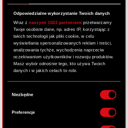
Zgromadzeniu Optimus S.A. zwołanemu
na 27 czerwca 2011 r.
Odpowiedzialne wykorzystanie Twoich danych
Wzór pełnomocnictwa i instrukcja
Wraz z
naszymi 1022 partnerami
przetwarzamy
PDF
wykonywania prawa głosu przez
Twoje osobiste dane, np. adres IP, korzystając z
pełnomocnika
takich technologii jak pliki cookie, w celu
wyświetlania spersonalizowanych reklam i treści,
analizowania tychże, wychodzenia naprzeciw
Raport bieżący nr 36/2011
oczekiwaniom użytkowników i rozwoju produktów.
Masz wybór odnośnie tego, kto używa Twoich
1 czerwca 2011
danych i w jakich celach to robi.
Zgłoszenie kandydatury na Członka
PDF
Rady Nadzorczej Optimus S.A.
Jeśli wyrazisz na to zgodę, chcielibyśmy również:
Wybór
Gromadzić dane dotyczące Twojej
Pobierz załącznik
PDF
Niezbędne
zgody
lokalizacji geograficznej z dokładnością nawet
do kilku metrów
Identyfikować Twoje urządzenie, aktywnie
Preferencje
analizując charakteryzującego je zbiory
Raport bieżący nr 35/2011
danych (fingerprinting, czyli wirtualny odcisk
1 czerwca 2011