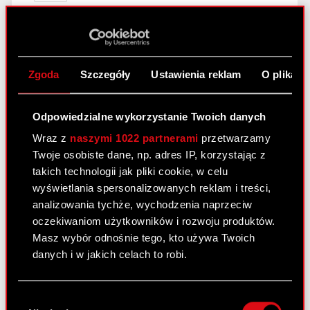
Walnego Zgromadzenia wniosku w
sprawie podjęcia uchwały zmierzającej
do zmiany firmy Spółki.
Zgoda
Szczegóły
Ustawienia reklam
O plikach
Raport bieżący nr 33/2011
31 maja 2011
Odpowiedzialne wykorzystanie Twoich danych
Wraz z
naszymi 1022 partnerami
przetwarzamy
Podjęcie przez Zarząd Optimus S.A.
PDF
Twoje osobiste dane, np. adres IP, korzystając z
uchwały w przedmiocie skierowania do
takich technologii jak pliki cookie, w celu
Walnego Zgromadzenia wniosku w
wyświetlania spersonalizowanych reklam i treści,
sprawie podjęcia uchwały zmierzającej
analizowania tychże, wychodzenia naprzeciw
do zmiany firmy Spółki.
oczekiwaniom użytkowników i rozwoju produktów.
Masz wybór odnośnie tego, kto używa Twoich
danych i w jakich celach to robi.
Raport bieżący nr 32/2011 –
korekta
Jeśli wyrazisz na to zgodę, chcielibyśmy również:
24 maja 2011
Wybór
Gromadzić dane dotyczące Twojej