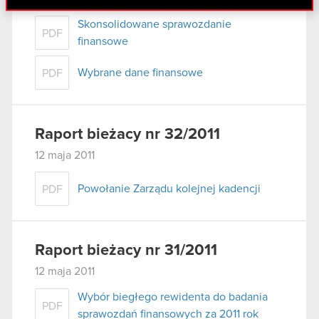
danymi otrzymanymi od Ciebie lub uzyskanymi
Skonsolidowane sprawozdanie
podczas korzystania z ich usług. Kontynuując
PDF
finansowe
korzystanie z naszej witryny, zgadasz się na
używanie plików cookie.
Wybrane dane finansowe
PDF
Raport bieżacy nr 32/2011
12 maja 2011
Powołanie Zarządu kolejnej kadencji
PDF
Raport bieżacy nr 31/2011
12 maja 2011
Wybór biegłego rewidenta do badania
PDF
sprawozdań finansowych za 2011 rok