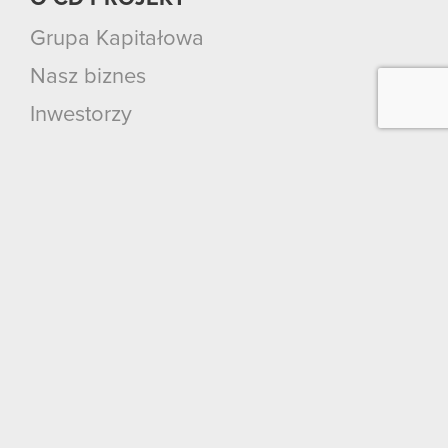
Grupa Kapitałowa
Nasz biznes
Inwestorzy
Zrównoważony rozwój
Media
Kariera
Kontakt
Szukaj
Produkty
Cyberpunk 2077: Widmo Wolności
Cyberpunk 2077