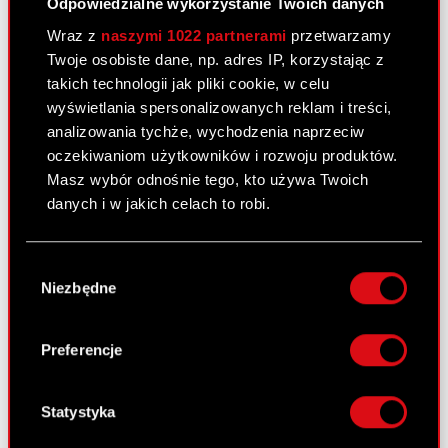
Odpowiedzialne wykorzystanie Twoich danych
Pobierz załącznik
PDF
Wraz z
naszymi 1022 partnerami
przetwarzamy
Twoje osobiste dane, np. adres IP, korzystając z
takich technologii jak pliki cookie, w celu
Raport bieżący nr 45/2011
wyświetlania spersonalizowanych reklam i treści,
analizowania tychże, wychodzenia naprzeciw
19 lipca 2011
oczekiwaniom użytkowników i rozwoju produktów.
Transakcje osób mających dostęp do
Masz wybór odnośnie tego, kto używa Twoich
PDF
informacji poufnych
danych i w jakich celach to robi.
Jeśli wyrazisz na to zgodę, chcielibyśmy również:
Wybór
Raport bieżący nr 44/2011
Gromadzić dane dotyczące Twojej
Niezbędne
zgody
lokalizacji geograficznej z dokładnością nawet
19 lipca 2011
do kilku metrów
Identyfikować Twoje urządzenie, aktywnie
Preferencje
Pobierz raport
PDF
analizując charakteryzującego je zbiory
danych (fingerprinting, czyli wirtualny odcisk
Pobierz załącznik
PDF
palca)
Statystyka
Dowiedz się więcej odnośnie tego, jak Twoje