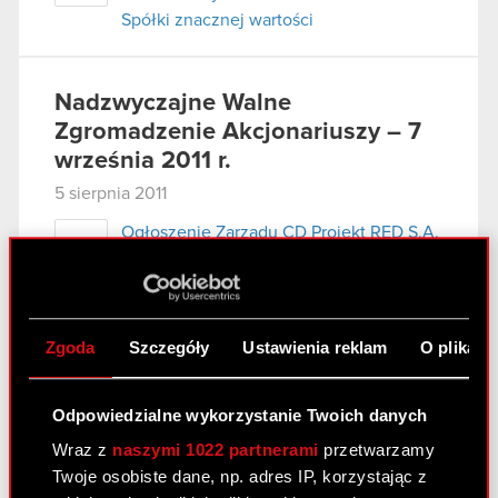
Spółki znacznej wartości
Nadzwyczajne Walne
Zgromadzenie Akcjonariuszy – 7
września 2011 r.
5 sierpnia 2011
Ogłoszenie Zarządu CD Projekt RED S.A.
PDF
o zwołaniu Nadzwyczajnego Walnego
Zgromadzenia
Projekty uchwał Nadzwyczajnego
PDF
Zgoda
Szczegóły
Ustawienia reklam
O plikach
Walnego Zgromadzenia CD Projekt RED
S.A. zwołanego na dzień 7 września 2011
r.
Odpowiedzialne wykorzystanie Twoich danych
Wzór pełnomocnictwa i instrukcja
Wraz z
naszymi 1022 partnerami
przetwarzamy
PDF
wykonywania prawa głosu przez
Twoje osobiste dane, np. adres IP, korzystając z
pełnomocnika