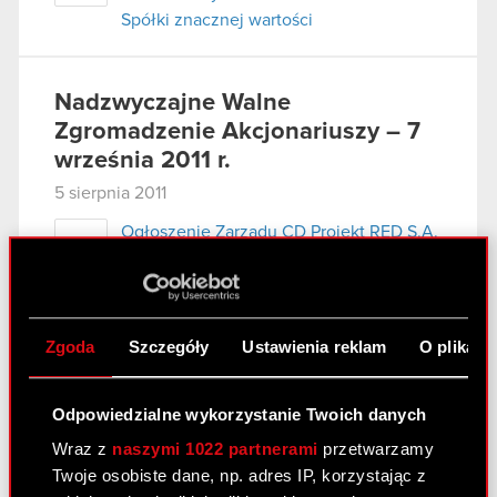
Spółki znacznej wartości
Nadzwyczajne Walne
Zgromadzenie Akcjonariuszy – 7
września 2011 r.
5 sierpnia 2011
Ogłoszenie Zarządu CD Projekt RED S.A.
PDF
o zwołaniu Nadzwyczajnego Walnego
Zgromadzenia
Projekty uchwał Nadzwyczajnego
PDF
Zgoda
Szczegóły
Ustawienia reklam
O plikach
Walnego Zgromadzenia CD Projekt RED
S.A. zwołanego na dzień 7 września 2011
r.
Odpowiedzialne wykorzystanie Twoich danych
Wzór pełnomocnictwa i instrukcja
Wraz z
naszymi 1022 partnerami
przetwarzamy
PDF
wykonywania prawa głosu przez
Twoje osobiste dane, np. adres IP, korzystając z
pełnomocnika