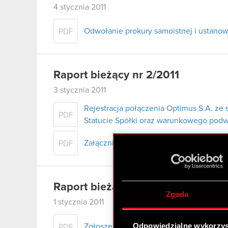
4 stycznia 2011
Odwołanie prokury samoistnej i ustanow
PDF
Raport bieżący nr 2/2011
3 stycznia 2011
Rejestracja połączenia Optimus S.A. ze 
PDF
Statucie Spółki oraz warunkowego podw
Załącznik
PDF
Raport bieżący nr 1/2011
Zgoda
1 stycznia 2011
Odpowiedzialne wykorzys
Zgłoszenie wniosku o upadłość jednostk
PDF