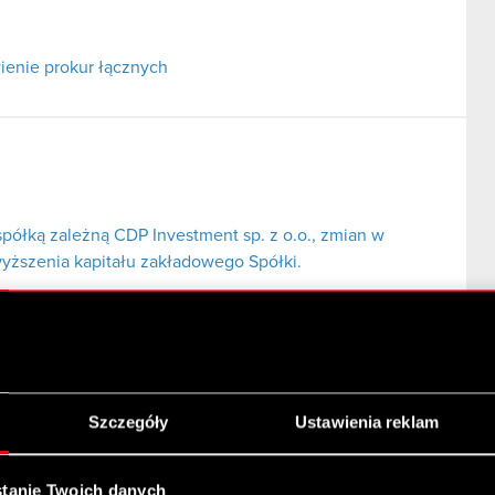
ienie prokur łącznych
spółką zależną CDP Investment sp. z o.o., zmian w
yższenia kapitału zakładowego Spółki.
Szczegóły
Ustawienia reklam
tanie Twoich danych
i zależnej