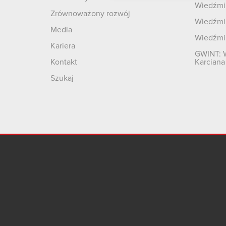
Wiedźmin
Zrównoważony rozwój
Wiedźmin
Media
Wiedźmi
Kariera
GWINT: 
Kontakt
Karciana
Szukaj