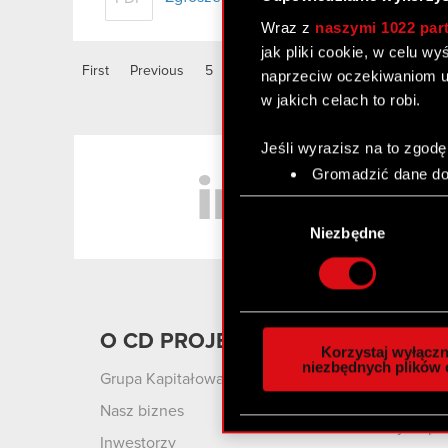
Wraz z
naszymi 1022 par
jak pliki cookie, w celu w
First
Previous
5
6
7
8
9
10
11
naprzeciw oczekiwaniom u
w jakich celach to robi.
Jeśli wyrazisz na to zgodę
LinkedIn
Gromadzić dane dot
Identyfikować Twoje
Wybór
czyli wirtualny odcisk 
zgody
Niezbędne
Dowiedz się więcej odnośn
szczegółów
. W Deklaracj
Wykorzystujemy pliki cook
O CD PROJEKT
Produ
analizować ruch w naszej w
Korzystaj wyłączn
społecznościowym, reklam
niezbędnych plików 
Grupa Kapitałowa
Cyberpu
otrzymanymi od Ciebie lub
Wolnośc
Nasz biznes
zgadasz się na używanie p
Cyberpu
Inwestorzy