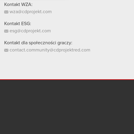
Kontakt WZA:
wza@cdprojekt.com
Kontakt ESG:
esg@cdprojekt.com
Kontakt dla społeczności graczy:
contact.community@cdprojektred.com