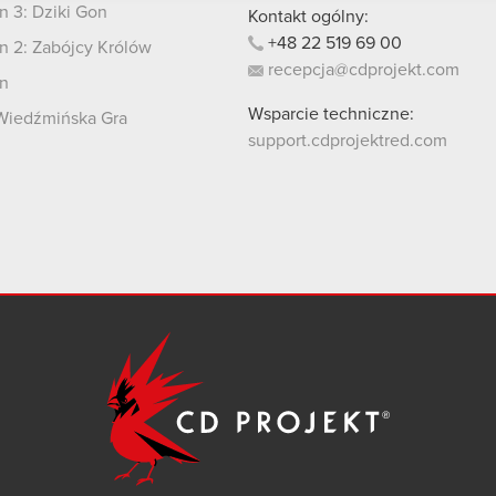
 3: Dziki Gon
Kontakt ogólny:
+48
22
519
69
00
 2: Zabójcy Królów
recepcja@cdprojekt.com
n
Wsparcie techniczne:
Wiedźmińska Gra
support.cdprojektred.com