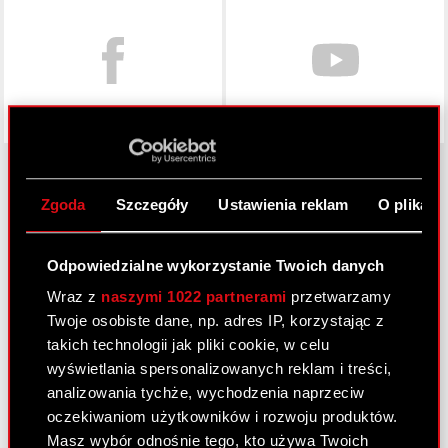
Zgoda
Szczegóły
Ustawienia reklam
O plikach
O CD PROJEKT
Grupa Kapitałowa
Odpowiedzialne wykorzystanie Twoich danych
Wraz z
naszymi 1022 partnerami
przetwarzamy
Nasz biznes
Twoje osobiste dane, np. adres IP, korzystając z
Inwestorzy
takich technologii jak pliki cookie, w celu
wyświetlania spersonalizowanych reklam i treści,
Zrównoważony rozwój
analizowania tychże, wychodzenia naprzeciw
Media
oczekiwaniom użytkowników i rozwoju produktów.
Masz wybór odnośnie tego, kto używa Twoich