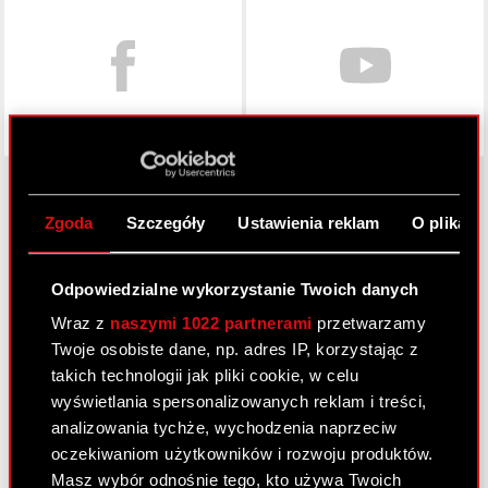
Zgoda
Szczegóły
Ustawienia reklam
O plikach
O CD PROJEKT
Grupa Kapitałowa
Odpowiedzialne wykorzystanie Twoich danych
Wraz z
naszymi 1022 partnerami
przetwarzamy
Nasz biznes
Twoje osobiste dane, np. adres IP, korzystając z
Inwestorzy
takich technologii jak pliki cookie, w celu
wyświetlania spersonalizowanych reklam i treści,
Zrównoważony rozwój
analizowania tychże, wychodzenia naprzeciw
Media
oczekiwaniom użytkowników i rozwoju produktów.
Masz wybór odnośnie tego, kto używa Twoich