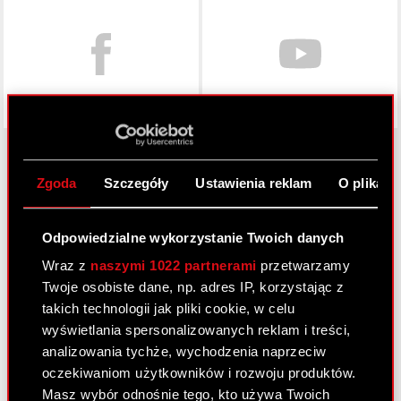
Zgoda
Szczegóły
Ustawienia reklam
O plikach
O CD PROJEKT
Grupa Kapitałowa
Odpowiedzialne wykorzystanie Twoich danych
Wraz z
naszymi 1022 partnerami
przetwarzamy
Nasz biznes
Twoje osobiste dane, np. adres IP, korzystając z
Inwestorzy
takich technologii jak pliki cookie, w celu
wyświetlania spersonalizowanych reklam i treści,
Zrównoważony rozwój
analizowania tychże, wychodzenia naprzeciw
Media
oczekiwaniom użytkowników i rozwoju produktów.
Masz wybór odnośnie tego, kto używa Twoich