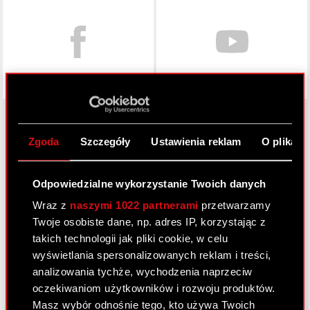
Zgoda
Szczegóły
Ustawienia reklam
O plikach
O CD PROJEKT
Grupa Kapitałowa
Odpowiedzialne wykorzystanie Twoich danych
Wraz z
naszymi 1022 partnerami
przetwarzamy
Nasz biznes
Twoje osobiste dane, np. adres IP, korzystając z
Inwestorzy
takich technologii jak pliki cookie, w celu
wyświetlania spersonalizowanych reklam i treści,
Zrównoważony rozwój
analizowania tychże, wychodzenia naprzeciw
Media
oczekiwaniom użytkowników i rozwoju produktów.
Masz wybór odnośnie tego, kto używa Twoich