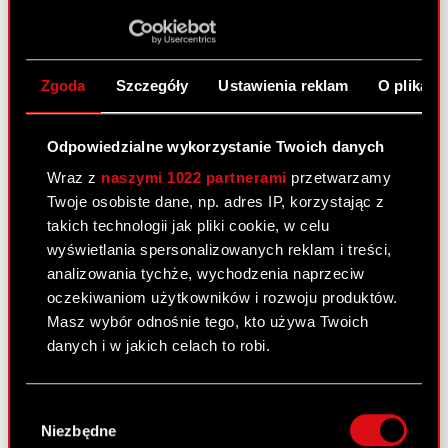
Raport bieżący nr 31/2010
PDF
Pobierz załącznik
PDF
Zgoda
Szczegóły
Ustawienia reklam
O plikach
Odpowiedzialne wykorzystanie Twoich danych
Raport bieżący nr 30/2010
Wraz z
naszymi 1022 partnerami
przetwarzamy
4 czerwca 2010
Twoje osobiste dane, np. adres IP, korzystając z
takich technologii jak pliki cookie, w celu
Rezygnacja osoby zarządzającej
PDF
wyświetlania spersonalizowanych reklam i treści,
analizowania tychże, wychodzenia naprzeciw
oczekiwaniom użytkowników i rozwoju produktów.
Masz wybór odnośnie tego, kto używa Twoich
Raport bieżący nr 29/2010
danych i w jakich celach to robi.
3 czerwca 2010
Jeśli wyrazisz na to zgodę, chcielibyśmy również:
Projekty uchwał Zwyczajnego Walnego
PDF
Wybór
Zgromadzenia Akcjonariuszy
Gromadzić dane dotyczące Twojej
Niezbędne
zgody
lokalizacji geograficznej z dokładnością nawet