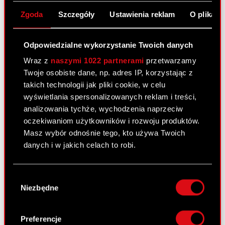
Raport bieżący nr 53/2010
Zgoda
Szczegóły
Ustawienia reklam
O plikach
31 sierpnia 2010
Odpowiedzialne wykorzystanie Twoich danych
Wprowadzenie do obrotu akcji Serii D
PDF
oraz akcji Serii E Optimus przez GPW
Wraz z
naszymi 1022 partnerami
przetwarzamy
oraz ustalenie daty pierwszego
Twoje osobiste dane, np. adres IP, korzystając z
notowania.
takich technologii jak pliki cookie, w celu
wyświetlania spersonalizowanych reklam i treści,
analizowania tychże, wychodzenia naprzeciw
Raport bieżący nr 52/2010
oczekiwaniom użytkowników i rozwoju produktów.
Masz wybór odnośnie tego, kto używa Twoich
30 sierpnia 2010
danych i w jakich celach to robi.
Dopuszczenie do obrotu akcji Serii D
PDF
oraz akcji Serii E Optimus przez GPW
Jeśli wyrazisz na to zgodę, chcielibyśmy również:
Wybór
Gromadzić dane dotyczące Twojej
Niezbędne
zgody
lokalizacji geograficznej z dokładnością nawet
Raport bieżący nr 51/2010
do kilku metrów
Identyfikować Twoje urządzenie, aktywnie
30 sierpnia 2010
Preferencje