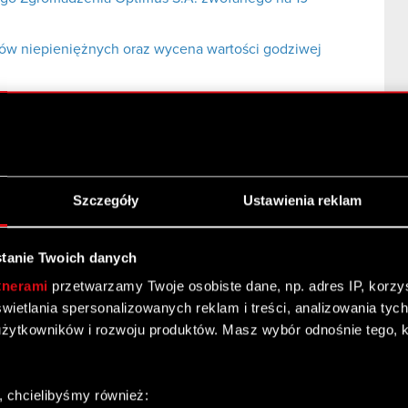
ów niepieniężnych oraz wycena wartości godziwej
nywania prawa głosu przez pełnomocnika
Szczegóły
Ustawienia reklam
Twitter
tanie Twoich danych
tnerami
przetwarzamy Twoje osobiste dane, np. adres IP, korzyst
yświetlania spersonalizowanych reklam i treści, analizowania ty
żytkowników i rozwoju produktów. Masz wybór odnośnie tego, 
, chcielibyśmy również: