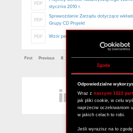
PDF
stycznia 2010 r.
Sprawozdanie Zarządu dotyczące wkład
PDF
Grupy CD Projekt
Wzór pełnomocnictwa i instrukcja wyko
PDF
First
Previous
8
9
10
11
12
13
14
Zgoda
LinkedIn
Odpowiedzialne wykorzys
Wraz z
naszymi 1022 par
jak pliki cookie, w celu w
naprzeciw oczekiwaniom u
w jakich celach to robi.
Jeśli wyrazisz na to zgodę