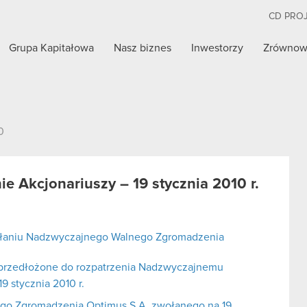
CD PRO
Grupa Kapitałowa
Nasz biznes
Inwestorzy
Zrównow
0
 Akcjonariuszy – 19 stycznia 2010 r.
ołaniu Nadzwyczajnego Walnego Zgromadzenia
 przedłożone do rozpatrzenia Nadzwyczajnemu
 stycznia 2010 r.
go Zgromadzenia Optimus S.A. zwołanego na 19