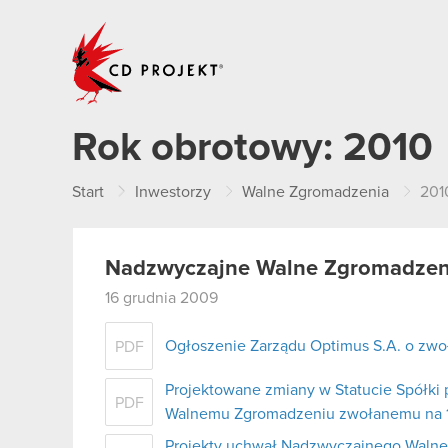
CD PROJEKT
Rok obrotowy:
2010
Start
Inwestorzy
Walne Zgromadzenia
201
Nadzwyczajne Walne Zgromadzenie
16 grudnia 2009
Ogłoszenie Zarządu Optimus S.A. o zw
PDF
Projektowane zmiany w Statucie Spółki
PDF
Walnemu Zgromadzeniu zwołanemu na 19
Projekty uchwał Nadzwyczajnego Walne