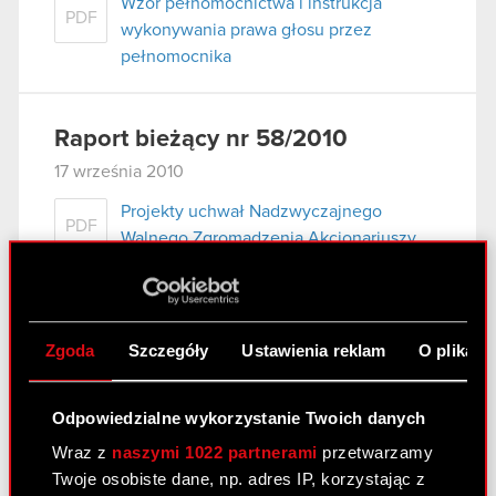
Wzór pełnomocnictwa i instrukcja
PDF
wykonywania prawa głosu przez
pełnomocnika
Raport bieżący nr 58/2010
17 września 2010
Projekty uchwał Nadzwyczajnego
PDF
Walnego Zgromadzenia Akcjonariuszy
wraz z uzasadnieniem Zarządu
Projekty uchwał NWZA
PDF
Zgoda
Szczegóły
Ustawienia reklam
O plikach
Raport bieżący nr 57/2010
Odpowiedzialne wykorzystanie Twoich danych
17 września 2010
Wraz z
naszymi 1022 partnerami
przetwarzamy
Twoje osobiste dane, np. adres IP, korzystając z
Ogłoszenie o zwołaniu Nadzwyczajnego
PDF