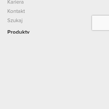
Kariera
Kontakt
Szukaj
Produkty
Cyberpunk 2077: Widmo Wolności
Cyberpunk 2077
Wiedźmin 3: Dziki Gon
Wiedźmin 2: Zabójcy Królów
Wiedźmin
GWINT: Wiedźmińska Gra Karciana
Kontakt
CD PROJEKT RED S.A.