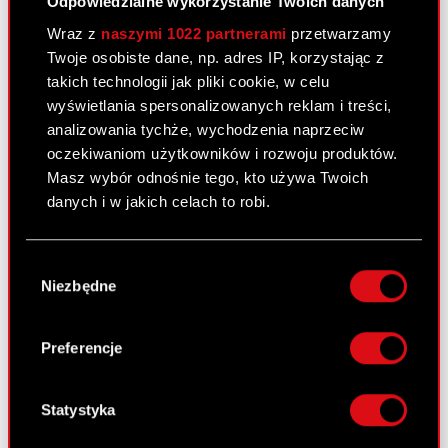
Odpowiedzialne wykorzystanie Twoich danych
Pobierz załącznik
PDF
Wraz z
naszymi 1022 partnerami
przetwarzamy
Twoje osobiste dane, np. adres IP, korzystając z
takich technologii jak pliki cookie, w celu
Raport bieżący nr 70/2010
wyświetlania spersonalizowanych reklam i treści,
analizowania tychże, wychodzenia naprzeciw
14 października 2010
oczekiwaniom użytkowników i rozwoju produktów.
Masz wybór odnośnie tego, kto używa Twoich
Udzielenie prokury samoistnej
PDF
danych i w jakich celach to robi.
Jeśli wyrazisz na to zgodę, chcielibyśmy również:
Wybór
Raport bieżący nr 67/2010 –
Gromadzić dane dotyczące Twojej
Niezbędne
zgody
korekta
lokalizacji geograficznej z dokładnością nawet
do kilku metrów
14 października 2010
Identyfikować Twoje urządzenie, aktywnie
Preferencje
Wniosek o wydanie formularzy
analizując charakteryzującego je zbiory
PDF
umożliwiających wykonanie praw z
danych (fingerprinting, czyli wirtualny odcisk
palca)
warrantów subskrypcyjnych
Statystyka
Dowiedz się więcej odnośnie tego, jak Twoje