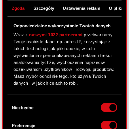
Raport bieżący nr 53/2010
Zgoda
Szczegóły
Ustawienia reklam
O plikach
31 sierpnia 2010
Odpowiedzialne wykorzystanie Twoich danych
Wprowadzenie do obrotu akcji Serii D
PDF
oraz akcji Serii E Optimus przez GPW
Wraz z
naszymi 1022 partnerami
przetwarzamy
oraz ustalenie daty pierwszego
Twoje osobiste dane, np. adres IP, korzystając z
notowania.
takich technologii jak pliki cookie, w celu
wyświetlania spersonalizowanych reklam i treści,
analizowania tychże, wychodzenia naprzeciw
Raport bieżący nr 52/2010
oczekiwaniom użytkowników i rozwoju produktów.
Masz wybór odnośnie tego, kto używa Twoich
30 sierpnia 2010
danych i w jakich celach to robi.
Dopuszczenie do obrotu akcji Serii D
PDF
oraz akcji Serii E Optimus przez GPW
Jeśli wyrazisz na to zgodę, chcielibyśmy również:
Wybór
Gromadzić dane dotyczące Twojej
Niezbędne
zgody
lokalizacji geograficznej z dokładnością nawet
Raport bieżący nr 51/2010
do kilku metrów
Identyfikować Twoje urządzenie, aktywnie
30 sierpnia 2010
Preferencje