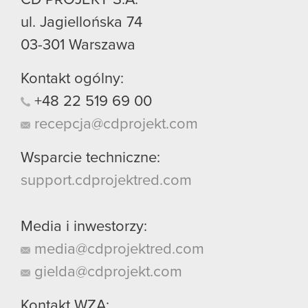
ul. Jagiellońska 74
03-301
Warszawa
Kontakt ogólny:
+48
22
519
69
00
recepcja@cdprojekt.com
Wsparcie techniczne:
support.cdprojektred.com
Media i inwestorzy:
media@cdprojektred.com
gielda@cdprojekt.com
Kontakt WZA: