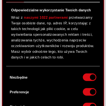
objęcia akcji serii C2 oraz w sprawie
określenia terminu wpłaty na akcje serii
Odpowiedzialne wykorzystanie Twoich danych
C2 i skutku nieuiszczenia należnej
Wraz z
naszymi 1022 partnerami
przetwarzamy
wpłaty
Twoje osobiste dane, np. adres IP, korzystając z
takich technologii jak pliki cookie, w celu
wyświetlania spersonalizowanych reklam i treści,
Raport bieżący nr 67/2010
analizowania tychże, wychodzenia naprzeciw
7 października 2010
oczekiwaniom użytkowników i rozwoju produktów.
Masz wybór odnośnie tego, kto używa Twoich
Wniosek o wydanie formularzy
PDF
danych i w jakich celach to robi.
umożliwiających wykonanie praw z
warrantów subskrypcyjnych
Jeśli wyrazisz na to zgodę, chcielibyśmy również:
Wybór
Gromadzić dane dotyczące Twojej
Niezbędne
zgody
lokalizacji geograficznej z dokładnością nawet
Raport bieżący nr 66/2010
do kilku metrów
7 października 2010
Identyfikować Twoje urządzenie, aktywnie
Preferencje
analizując charakteryzującego je zbiory
Rezygnacja osoby zarządzającej
PDF
danych (fingerprinting, czyli wirtualny odcisk