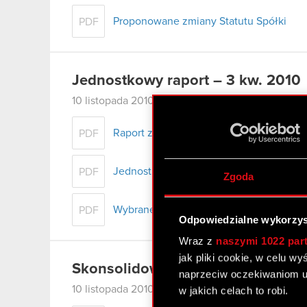
Proponowane zmiany Statutu Spółki
PDF
Jednostkowy raport – 3 kw. 2010
10 listopada 2010
Raport za 3 kwartał 2010 r
PDF
Jednostkowe sprawozdanie finansowe
PDF
Zgoda
Wybrane dane finansowe
PDF
Odpowiedzialne wykorzys
Wraz z
naszymi 1022 par
jak pliki cookie, w celu w
Skonsolidowany raport – 3 kw. 2
naprzeciw oczekiwaniom u
10 listopada 2010
w jakich celach to robi.