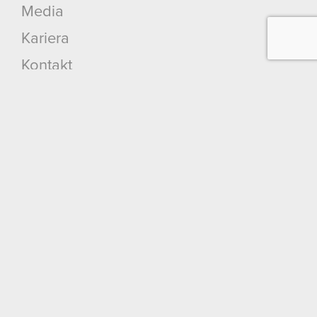
Media
Kariera
Kontakt
Szukaj
Produkty
Cyberpunk 2077: Widmo Wolności
Cyberpunk 2077
Wiedźmin 3: Dziki Gon
Wiedźmin 2: Zabójcy Królów
Wiedźmin
GWINT: Wiedźmińska Gra Karciana