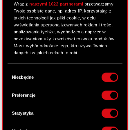
Wraz z
naszymi 1022 partnerami
przetwarzamy
Twoje osobiste dane, np. adres IP, korzystając z
takich technologii jak pliki cookie, w celu
Raport bieżący nr 97/2010
wyświetlania spersonalizowanych reklam i treści,
23 listopada 2010
analizowania tychże, wychodzenia naprzeciw
Przyjęcie zapisu na warranty
oczekiwaniom użytkowników i rozwoju produktów.
PDF
subskrypcyjne serii D, przydział
Masz wybór odnośnie tego, kto używa Twoich
warrantów subskrypcyjnych serii D
danych i w jakich celach to robi.
Jeśli wyrazisz na to zgodę, chcielibyśmy również:
Wybór
Raport bieżący nr 96/2010
Gromadzić dane dotyczące Twojej
Niezbędne
zgody
lokalizacji geograficznej z dokładnością nawet
22 listopada 2010
do kilku metrów
Przyjęcie zapisu na warranty
Identyfikować Twoje urządzenie, aktywnie
Preferencje
PDF
subskrypcyjne serii C, przydział
analizując charakteryzującego je zbiory
danych (fingerprinting, czyli wirtualny odcisk
warrantów subskrypcyjnych serii C
palca)
Statystyka
Dowiedz się więcej odnośnie tego, jak Twoje
Raport bieżący nr 95/2010
osobiste dane są przetwarzane oraz ustaw własne