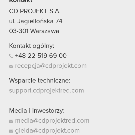
Kontakt
CD PROJEKT S.A.
ul. Jagiellońska 74
03-301
Warszawa
Kontakt ogólny:
+48
22
519
69
00
recepcja@cdprojekt.com
Wsparcie techniczne:
support.cdprojektred.com
Media i inwestorzy:
media@cdprojektred.com
gielda@cdprojekt.com