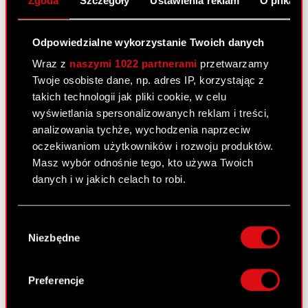
Zgoda
Szczegóły
Ustawienia reklam
O plikach
Warunkowa rejestracja akcji serii F, G, H,
PDF
I, J w Krajowym Depozycie Papierów
Wartościowych S.A.
Odpowiedzialne wykorzystanie Twoich danych
Wraz z
naszymi 1022 partnerami
przetwarzamy
Twoje osobiste dane, np. adres IP, korzystając z
Raport bieżący nr 104/2010
takich technologii jak pliki cookie, w celu
7 grudnia 2010
wyświetlania spersonalizowanych reklam i treści,
analizowania tychże, wychodzenia naprzeciw
Akcjonariusze posiadający co najmniej
PDF
oczekiwaniom użytkowników i rozwoju produktów.
5% głosów na Nadzwyczajnym Walnym
Masz wybór odnośnie tego, kto używa Twoich
Zgromadzeniu Akcjonariuszy Spółki.
danych i w jakich celach to robi.
Jeśli wyrazisz na to zgodę, chcielibyśmy również:
Raport bieżący nr 103/2010
Wybór
Gromadzić dane dotyczące Twojej
7 grudnia 2010
Niezbędne
zgody
lokalizacji geograficznej z dokładnością nawet
do kilku metrów
Ustalenie jednolitego tekstu Statutu
PDF
Identyfikować Twoje urządzenie, aktywnie
Preferencje
analizując charakteryzującego je zbiory
Pobierz załącznik
danych (fingerprinting, czyli wirtualny odcisk
PDF