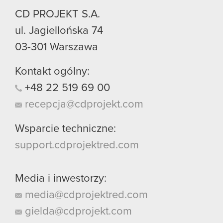
CD PROJEKT S.A.
ul. Jagiellońska 74
03-301
Warszawa
Kontakt ogólny:
+48
22
519
69
00
recepcja@cdprojekt.com
Wsparcie techniczne:
support.cdprojektred.com
Media i inwestorzy:
media@cdprojektred.com
gielda@cdprojekt.com