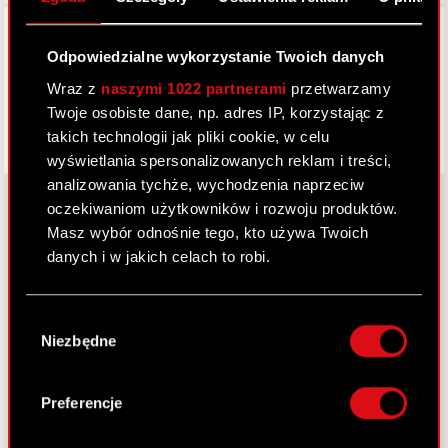
Facebook
Odpowiedzialne wykorzystanie Twoich danych
Wraz z
naszymi 1022 partnerami
przetwarzamy
Twoje osobiste dane, np. adres IP, korzystając z
takich technologii jak pliki cookie, w celu
wyświetlania spersonalizowanych reklam i treści,
analizowania tychże, wychodzenia naprzeciw
oczekiwaniom użytkowników i rozwoju produktów.
Masz wybór odnośnie tego, kto używa Twoich
O CD PROJEKT
danych i w jakich celach to robi.
Grupa Kapitałowa
Jeśli wyrazisz na to zgodę, chcielibyśmy również:
Wybór
Gromadzić dane dotyczące Twojej
Nasz biznes
Niezbędne
zgody
lokalizacji geograficznej z dokładnością nawet
Inwestorzy
do kilku metrów
Identyfikować Twoje urządzenie, aktywnie
Preferencje
Zrównoważony rozwój
analizując charakteryzującego je zbiory
danych (fingerprinting, czyli wirtualny odcisk