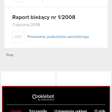
Raport bieżący nr 1/2008
7 stycznia 2008
Powołanie prokurenta samoistnego
PDF
First
LinkedIn
Zgoda
Szczegóły
Ustawienia reklam
O plikach