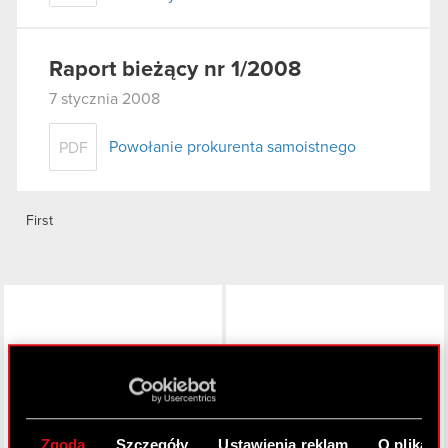
Raport bieżący nr 1/2008
7 stycznia 2008
Powołanie prokurenta samoistnego
PDF
First
LinkedIn
Zgoda
Szczegóły
Ustawienia reklam
O plikach