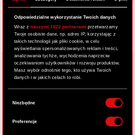
Facebook
Odpowiedzialne wykorzystanie Twoich danych
Wraz z
naszymi 1022 partnerami
przetwarzamy
Twoje osobiste dane, np. adres IP, korzystając z
takich technologii jak pliki cookie, w celu
wyświetlania spersonalizowanych reklam i treści,
analizowania tychże, wychodzenia naprzeciw
oczekiwaniom użytkowników i rozwoju produktów.
Masz wybór odnośnie tego, kto używa Twoich
O CD PROJEKT
danych i w jakich celach to robi.
Grupa Kapitałowa
Jeśli wyrazisz na to zgodę, chcielibyśmy również:
Wybór
Gromadzić dane dotyczące Twojej
Nasz biznes
Niezbędne
zgody
lokalizacji geograficznej z dokładnością nawet
Inwestorzy
do kilku metrów
Identyfikować Twoje urządzenie, aktywnie
Preferencje
Zrównoważony rozwój
analizując charakteryzującego je zbiory
danych (fingerprinting, czyli wirtualny odcisk