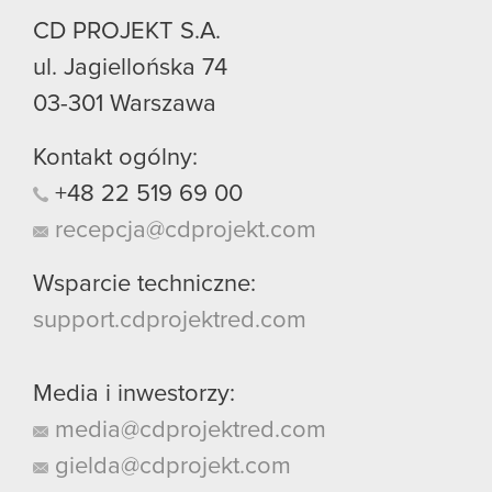
CD PROJEKT S.A.
ul. Jagiellońska 74
03-301
Warszawa
Kontakt ogólny:
+48
22
519
69
00
recepcja@cdprojekt.com
Wsparcie techniczne:
support.cdprojektred.com
Media i inwestorzy:
media@cdprojektred.com
gielda@cdprojekt.com