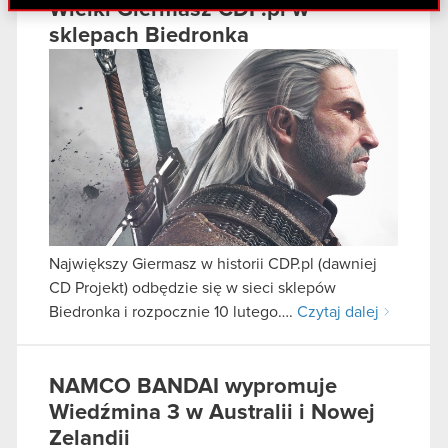
Wielki Giermasz CDP.pl w
danymi otrzymanymi od Ciebie lub uzyskanymi
sklepach Biedronka
podczas korzystania z ich usług. Kontynuując
korzystanie z naszej witryny, zgadasz się na
używanie plików cookie.
Największy Giermasz w historii CDP.pl (dawniej
CD Projekt) odbędzie się w sieci sklepów
Biedronka i rozpocznie 10 lutego….
Czytaj dalej
NAMCO BANDAI wypromuje
Wiedźmina 3 w Australii i Nowej
Zelandii