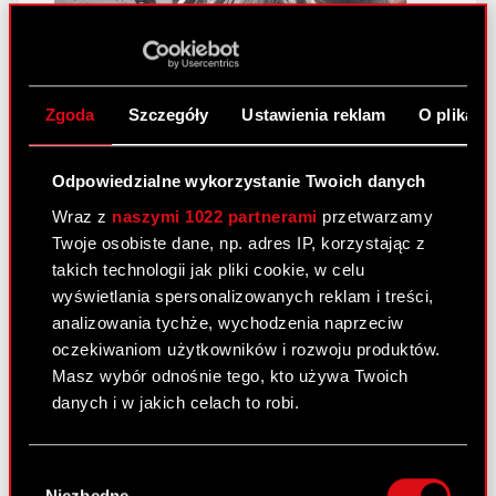
Spółka CDP.pl zawarła umowę dystrybucyjną z
Zgoda
Szczegóły
Ustawienia reklam
O plikach
Warner Bros. Home Entertainment! Umowa
dotyczy cyfrowej dystrybucji filmów z…
Czytaj
Odpowiedzialne wykorzystanie Twoich danych
dalej
Wraz z
naszymi 1022 partnerami
przetwarzamy
Twoje osobiste dane, np. adres IP, korzystając z
„Wiedźmin 3 Dziki Gon”: Agora
takich technologii jak pliki cookie, w celu
wyświetlania spersonalizowanych reklam i treści,
polskim współwydawcą, CDP.pl
analizowania tychże, wychodzenia naprzeciw
dystrybutorem
oczekiwaniom użytkowników i rozwoju produktów.
Masz wybór odnośnie tego, kto używa Twoich
danych i w jakich celach to robi.
Jeśli wyrazisz na to zgodę, chcielibyśmy również:
Wybór
Gromadzić dane dotyczące Twojej
Niezbędne